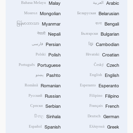
العربية
Bahasa Melayu
Malay
Arabic
Монгол
Беларуская
Mongolian
Belarusian
မြန်မာဘာသာ
বাংলা
Myanmar
Bengali
नेपाली
Български
Nepali
Bulgarian
ខ្មែរ
فارسی
Persian
Cambodian
Polski
Hrvatski
Polish
Croatian
Português
Český
Portuguese
Czech
English
پښتو
Pashto
English
Română
Esperanto
Romanian
Esperanto
Русский
Filipino
Russian
Filipino
Српски
Français
Serbian
French
සිංහල
Deutsch
Sinhala
German
Español
Ελληνικά
Spanish
Greek