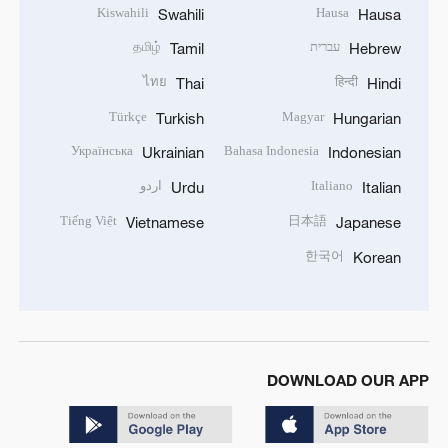
Kiswahili
Hausa
Swahili
Hausa
עברית
தமிழ்
Tamil
Hebrew
ไทย
हिन्दी
Thai
Hindi
Türkçe
Magyar
Turkish
Hungarian
Українська
Bahasa Indonesia
Ukrainian
Indonesian
Italiano
اردو
Urdu
Italian
Tiếng Việt
日本語
Vietnamese
Japanese
한국어
Korean
DOWNLOAD OUR APP