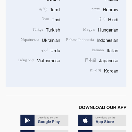
עברית
தமிழ்
Tamil
Hebrew
ไทย
हिन्दी
Thai
Hindi
Türkçe
Magyar
Turkish
Hungarian
Українська
Bahasa Indonesia
Ukrainian
Indonesian
Italiano
اردو
Urdu
Italian
Tiếng Việt
日本語
Vietnamese
Japanese
한국어
Korean
DOWNLOAD OUR APP