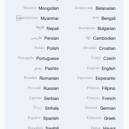
Монгол
Беларуская
Mongolian
Belarusian
မြန်မာဘာသာ
বাংলা
Myanmar
Bengali
नेपाली
Български
Nepali
Bulgarian
ខ្មែរ
فارسی
Persian
Cambodian
Polski
Hrvatski
Polish
Croatian
Português
Český
Portuguese
Czech
English
پښتو
Pashto
English
Română
Esperanto
Romanian
Esperanto
Русский
Filipino
Russian
Filipino
Српски
Français
Serbian
French
සිංහල
Deutsch
Sinhala
German
Español
Ελληνικά
Spanish
Greek
Kiswahili
Hausa
Swahili
Hausa