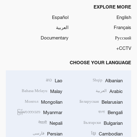
EXPLORE MORE
Español
English
Français
العربية
Documentary
Русский
CCTV+
CHOOSE YOUR LANGUAGE
ລາວ
Shqip
Lao
Albanian
العربية
Bahasa Melayu
Malay
Arabic
Монгол
Беларуская
Mongolian
Belarusian
မြန်မာဘာသာ
বাংলা
Myanmar
Bengali
नेपाली
Български
Nepali
Bulgarian
ខ្មែរ
فارسی
Persian
Cambodian