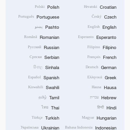
Polski
Hrvatski
Polish
Croatian
Português
Český
Portuguese
Czech
English
پښتو
Pashto
English
Română
Esperanto
Romanian
Esperanto
Русский
Filipino
Russian
Filipino
Српски
Français
Serbian
French
සිංහල
Deutsch
Sinhala
German
Español
Ελληνικά
Spanish
Greek
Kiswahili
Hausa
Swahili
Hausa
עברית
தமிழ்
Tamil
Hebrew
ไทย
हिन्दी
Thai
Hindi
Türkçe
Magyar
Turkish
Hungarian
Українська
Bahasa Indonesia
Ukrainian
Indonesian