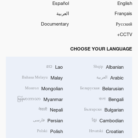
Español
English
Français
العربية
Documentary
Русский
CCTV+
CHOOSE YOUR LANGUAGE
ລາວ
Shqip
Lao
Albanian
العربية
Bahasa Melayu
Malay
Arabic
Монгол
Беларуская
Mongolian
Belarusian
မြန်မာဘာသာ
বাংলা
Myanmar
Bengali
नेपाली
Български
Nepali
Bulgarian
ខ្មែរ
فارسی
Persian
Cambodian
Polski
Hrvatski
Polish
Croatian