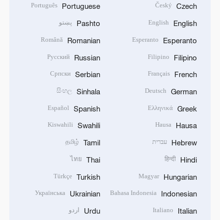
Português
Český
Portuguese
Czech
English
پښتو
Pashto
English
Română
Esperanto
Romanian
Esperanto
Русский
Filipino
Russian
Filipino
Српски
Français
Serbian
French
සිංහල
Deutsch
Sinhala
German
Español
Ελληνικά
Spanish
Greek
Kiswahili
Hausa
Swahili
Hausa
עברית
தமிழ்
Tamil
Hebrew
ไทย
हिन्दी
Thai
Hindi
Türkçe
Magyar
Turkish
Hungarian
Українська
Bahasa Indonesia
Ukrainian
Indonesian
Italiano
اردو
Urdu
Italian