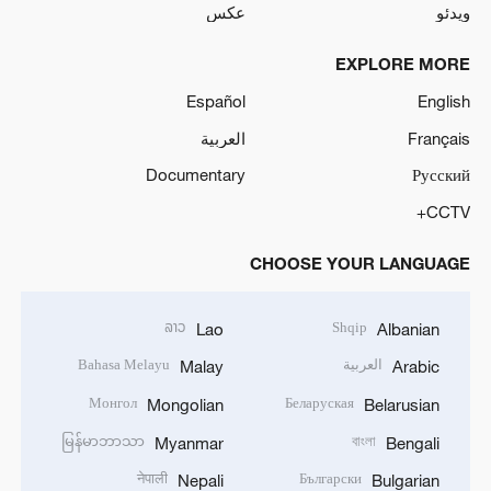
ویدئو
عکس
EXPLORE MORE
Español
English
Français
العربية
Documentary
Русский
CCTV+
CHOOSE YOUR LANGUAGE
ລາວ
Shqip
Lao
Albanian
العربية
Bahasa Melayu
Malay
Arabic
Монгол
Беларуская
Mongolian
Belarusian
မြန်မာဘာသာ
বাংলা
Myanmar
Bengali
नेपाली
Български
Nepali
Bulgarian