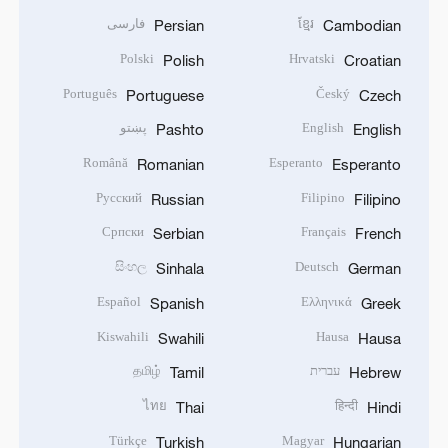
ខ្មែរ
فارسی
Persian
Cambodian
Polski
Hrvatski
Polish
Croatian
Português
Český
Portuguese
Czech
English
پښتو
Pashto
English
Română
Esperanto
Romanian
Esperanto
Русский
Filipino
Russian
Filipino
Српски
Français
Serbian
French
සිංහල
Deutsch
Sinhala
German
Español
Ελληνικά
Spanish
Greek
Kiswahili
Hausa
Swahili
Hausa
עברית
தமிழ்
Tamil
Hebrew
ไทย
हिन्दी
Thai
Hindi
Türkçe
Magyar
Turkish
Hungarian