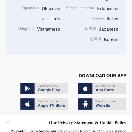
Українська
Bahasa Indonesia
Ukrainian
Indonesian
Italiano
اردو
Urdu
Italian
Tiếng Việt
日本語
Vietnamese
Japanese
한국어
Korean
DOWNLOAD OUR APP
Copyright © 2024 CGTN.
Our Privacy Statement & Cookie Policy
京ICP备20000184号
By continuing to browse our site you agree to our use of cookies, revised