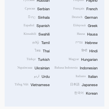
Russian
Filipino
Српски
Français
Serbian
French
සිංහල
Deutsch
Sinhala
German
Español
Ελληνικά
Spanish
Greek
Kiswahili
Hausa
Swahili
Hausa
עברית
தமிழ்
Tamil
Hebrew
ไทย
हिन्दी
Thai
Hindi
Türkçe
Magyar
Turkish
Hungarian
Українська
Bahasa Indonesia
Ukrainian
Indonesian
Italiano
اردو
Urdu
Italian
Tiếng Việt
日本語
Vietnamese
Japanese
한국어
Korean