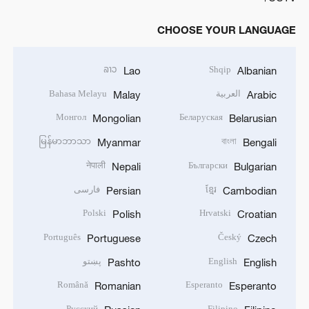
CHOOSE YOUR LANGUAGE
ລາວ
Shqip
Lao
Albanian
العربية
Bahasa Melayu
Malay
Arabic
Монгол
Беларуская
Mongolian
Belarusian
မြန်မာဘာသာ
বাংলা
Myanmar
Bengali
नेपाली
Български
Nepali
Bulgarian
ខ្មែរ
فارسی
Persian
Cambodian
Polski
Hrvatski
Polish
Croatian
Português
Český
Portuguese
Czech
English
پښتو
Pashto
English
Română
Esperanto
Romanian
Esperanto
Русский
Filipino