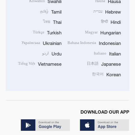
Kiswahili
Hausa
Swahili
Hausa
עברית
தமிழ்
Tamil
Hebrew
ไทย
हिन्दी
Thai
Hindi
Türkçe
Magyar
Turkish
Hungarian
Українська
Bahasa Indonesia
Ukrainian
Indonesian
Italiano
اردو
Urdu
Italian
Tiếng Việt
日本語
Vietnamese
Japanese
한국어
Korean
DOWNLOAD OUR APP