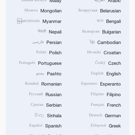
Malay
Arabic
Монгол
Беларуская
Mongolian
Belarusian
မြန်မာဘာသာ
বাংলা
Myanmar
Bengali
नेपाली
Български
Nepali
Bulgarian
ខ្មែរ
فارسی
Persian
Cambodian
Polski
Hrvatski
Polish
Croatian
Português
Český
Portuguese
Czech
English
پښتو
Pashto
English
Română
Esperanto
Romanian
Esperanto
Русский
Filipino
Russian
Filipino
Српски
Français
Serbian
French
සිංහල
Deutsch
Sinhala
German
Español
Ελληνικά
Spanish
Greek