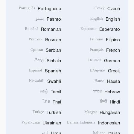
Português
Český
Portuguese
Czech
English
پښتو
Pashto
English
Română
Esperanto
Romanian
Esperanto
Русский
Filipino
Russian
Filipino
Српски
Français
Serbian
French
සිංහල
Deutsch
Sinhala
German
Español
Ελληνικά
Spanish
Greek
Kiswahili
Hausa
Swahili
Hausa
עברית
தமிழ்
Tamil
Hebrew
ไทย
हिन्दी
Thai
Hindi
Türkçe
Magyar
Turkish
Hungarian
Українська
Bahasa Indonesia
Ukrainian
Indonesian
Italiano
اردو
Urdu
Italian