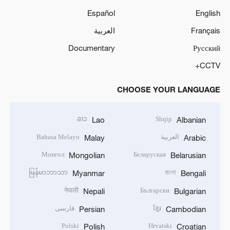
Español
English
Français
العربية
Documentary
Русский
CCTV+
CHOOSE YOUR LANGUAGE
ລາວ
Shqip
Lao
Albanian
العربية
Bahasa Melayu
Malay
Arabic
Монгол
Беларуская
Mongolian
Belarusian
မြန်မာဘာသာ
বাংলা
Myanmar
Bengali
नेपाली
Български
Nepali
Bulgarian
ខ្មែរ
فارسی
Persian
Cambodian
Polski
Hrvatski
Polish
Croatian