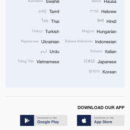
Kiswahili
Hausa
Swahili
Hausa
עברית
தமிழ்
Tamil
Hebrew
ไทย
हिन्दी
Thai
Hindi
Türkçe
Magyar
Turkish
Hungarian
Українська
Bahasa Indonesia
Ukrainian
Indonesian
Italiano
اردو
Urdu
Italian
Tiếng Việt
日本語
Vietnamese
Japanese
한국어
Korean
DOWNLOAD OUR APP