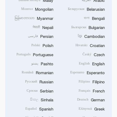
Malay
Arabic
Монгол
Беларуская
Mongolian
Belarusian
မြန်မာဘာသာ
বাংলা
Myanmar
Bengali
नेपाली
Български
Nepali
Bulgarian
ខ្មែរ
فارسی
Persian
Cambodian
Polski
Hrvatski
Polish
Croatian
Português
Český
Portuguese
Czech
English
پښتو
Pashto
English
Română
Esperanto
Romanian
Esperanto
Русский
Filipino
Russian
Filipino
Српски
Français
Serbian
French
සිංහල
Deutsch
Sinhala
German
Español
Ελληνικά
Spanish
Greek