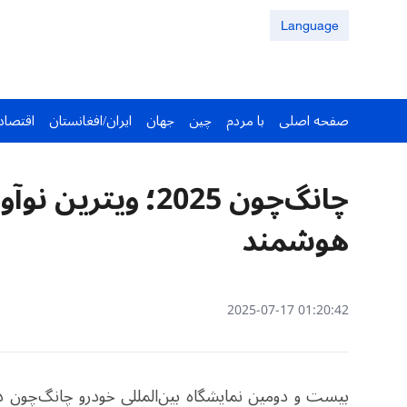
Language
صفحه اصلی
با مردم
چین
جهان
ایران/افغانستان
اقتصاد
چانگ‌چون 2025؛ و
هوشمند
01:20:42 2025-07-17