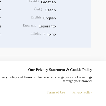
n
Hrvatski
Croatian
n
Český
Czech
n
English
English
e
Esperanto
Esperanto
n
Filipino
Filipino
DOWNLOAD OUR APP
Our Privacy Statement & Cookie Policy
Privacy Policy and Terms of Use. You can change your cookie settings
through your browser.
Terms of Use
Privacy Policy
0052号
京ICP备20000184号
Copyright © 2024 CGTN.