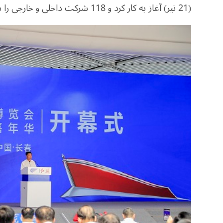
(21 تیر) آغاز به کار کرد و 118 شرکت داخلی و خارجی را در فضایی به وسعت 170 هزار متر مربع گرد هم آورد.