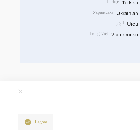
Türkçe
Turkish
Українська
Ukrainian
Urdu
اردو
Tiếng Việt
Vietnamese
I agree