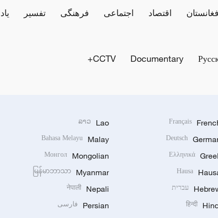
فغانستان
اقتصاد
اجتماعی
فرهنگی
تفسیر
یاد
CCTV+
Documentary
Русс
ລາວ
Lao
Français
Frenc
Bahasa Melayu
Malay
Deutsch
Germa
Монгол
Mongolian
Ελληνικά
Gree
မြန်မာဘာသာ
Myanmar
Hausa
Haus
Hebre
עברית
Nepali
नेपाली
Hind
हिन्दी
Persian
فارسی