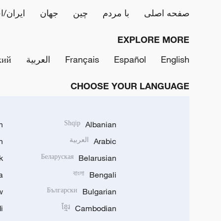
صفحه اصلی
با مردم
چین
جهان
ایران/ا
EXPLORE MORE
English
Español
Français
العربية
кий
CHOOSE YOUR LANGUAGE
h
Shqip
Albanian
Arabic
العربية
n
k
Беларуская
Belarusian
a
বাংলা
Bengali
w
Български
Bulgarian
i
ខ្មែរ
Cambodian