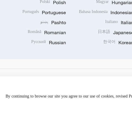
Polski
Polish
Magyar
Hungaria
Português
Portuguese
Bahasa Indonesia
Indonesia
Italia
Italiano
Pashto
پښتو
Română
Romanian
日本語
Japanes
Русский
Russian
한국어
Korea
By continuing to browse our site you agree to our use of cookies, revised 
Disinformation report hotline: 010-85061466
京公网安备 1101050205