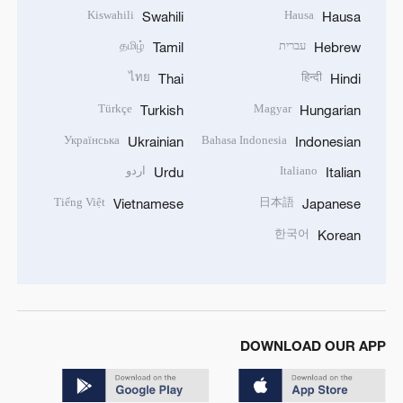
Kiswahili
Hausa
Swahili
Hausa
עברית
தமிழ்
Tamil
Hebrew
ไทย
हिन्दी
Thai
Hindi
Türkçe
Magyar
Turkish
Hungarian
Українська
Bahasa Indonesia
Ukrainian
Indonesian
Italiano
اردو
Urdu
Italian
Tiếng Việt
日本語
Vietnamese
Japanese
한국어
Korean
DOWNLOAD OUR APP