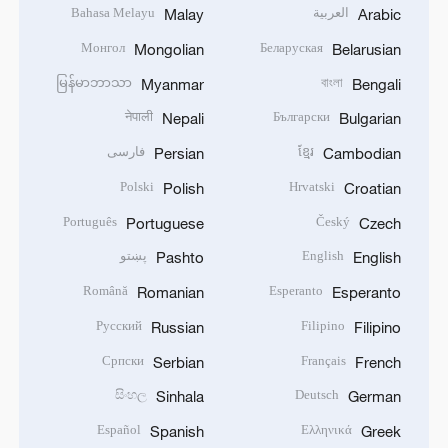
العربية
Bahasa Melayu
Malay
Arabic
Монгол
Беларуская
Mongolian
Belarusian
မြန်မာဘာသာ
বাংলা
Myanmar
Bengali
नेपाली
Български
Nepali
Bulgarian
ខ្មែរ
فارسی
Persian
Cambodian
Polski
Hrvatski
Polish
Croatian
Português
Český
Portuguese
Czech
English
پښتو
Pashto
English
Română
Esperanto
Romanian
Esperanto
Русский
Filipino
Russian
Filipino
Српски
Français
Serbian
French
සිංහල
Deutsch
Sinhala
German
Español
Ελληνικά
Spanish
Greek