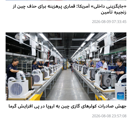
«جایگزینی داخلی» آمریکا؛ قماری پرهزینه برای حذف چین از
زنجیره تأمین
07:33:45 2026-08-09
جهش صادرات کولرهای گازی چین به اروپا در پی افزایش گرما
23:57:08 2026-08-08