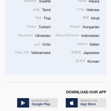
Kiswahili
Hausa
Swahili
Hausa
עברית
தமிழ்
Tamil
Hebrew
ไทย
हिन्दी
Thai
Hindi
Türkçe
Magyar
Turkish
Hungarian
Українська
Bahasa Indonesia
Ukrainian
Indonesian
Italiano
اردو
Urdu
Italian
Tiếng Việt
日本語
Vietnamese
Japanese
한국어
Korean
DOWNLOAD OUR APP