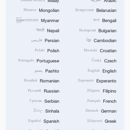
Malay
Arabic
Монгол
Беларуская
Mongolian
Belarusian
မြန်မာဘာသာ
বাংলা
Myanmar
Bengali
नेपाली
Български
Nepali
Bulgarian
ខ្មែរ
فارسی
Persian
Cambodian
Polski
Hrvatski
Polish
Croatian
Português
Český
Portuguese
Czech
English
پښتو
Pashto
English
Română
Esperanto
Romanian
Esperanto
Русский
Filipino
Russian
Filipino
Српски
Français
Serbian
French
සිංහල
Deutsch
Sinhala
German
Español
Ελληνικά
Spanish
Greek