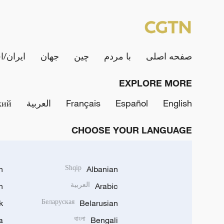
صفحه اصلی
با مردم
چین
جهان
ایران/ا
EXPLORE MORE
English
Español
Français
العربية
кий
CHOOSE YOUR LANGUAGE
h
Shqip
Albanian
Arabic
العربية
n
k
Беларуская
Belarusian
a
বাংলা
Bengali