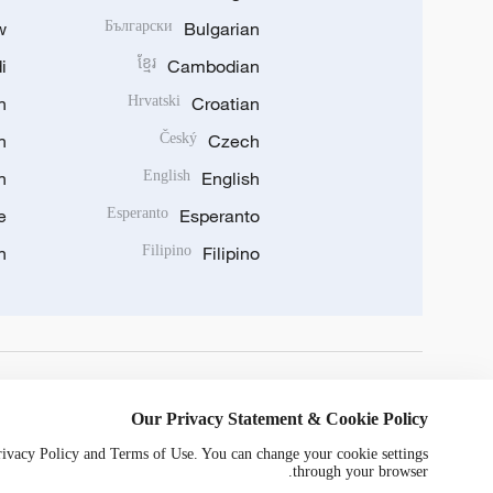
w
Български
Bulgarian
i
ខ្មែរ
Cambodian
n
Hrvatski
Croatian
n
Český
Czech
n
English
English
e
Esperanto
Esperanto
n
Filipino
Filipino
DOWNLOAD OUR APP
Our Privacy Statement & Cookie Policy
Privacy Policy and Terms of Use. You can change your cookie settings
through your browser.