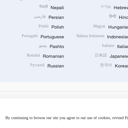
Hebre
עברית
Nepali
नेपाली
Hind
हिन्दी
Persian
فارسی
Polski
Polish
Magyar
Hungaria
Português
Portuguese
Bahasa Indonesia
Indonesia
Italia
Italiano
Pashto
پښتو
Română
Romanian
日本語
Japanes
Русский
Russian
한국어
Korea
By continuing to browse our site you agree to our use of cookies, revised 