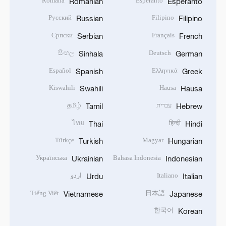
Română
Esperanto
Romanian
Esperanto
Русский
Filipino
Russian
Filipino
Српски
Français
Serbian
French
සිංහල
Deutsch
Sinhala
German
Español
Ελληνικά
Spanish
Greek
Kiswahili
Hausa
Swahili
Hausa
עברית
தமிழ்
Tamil
Hebrew
ไทย
हिन्दी
Thai
Hindi
Türkçe
Magyar
Turkish
Hungarian
Українська
Bahasa Indonesia
Ukrainian
Indonesian
Italiano
اردو
Urdu
Italian
Tiếng Việt
日本語
Vietnamese
Japanese
한국어
Korean