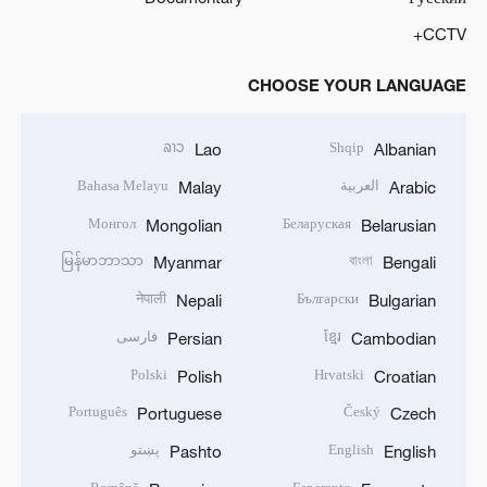
CCTV+
CHOOSE YOUR LANGUAGE
ລາວ
Shqip
Lao
Albanian
العربية
Bahasa Melayu
Malay
Arabic
Монгол
Беларуская
Mongolian
Belarusian
မြန်မာဘာသာ
বাংলা
Myanmar
Bengali
नेपाली
Български
Nepali
Bulgarian
ខ្មែរ
فارسی
Persian
Cambodian
Polski
Hrvatski
Polish
Croatian
Português
Český
Portuguese
Czech
English
پښتو
Pashto
English