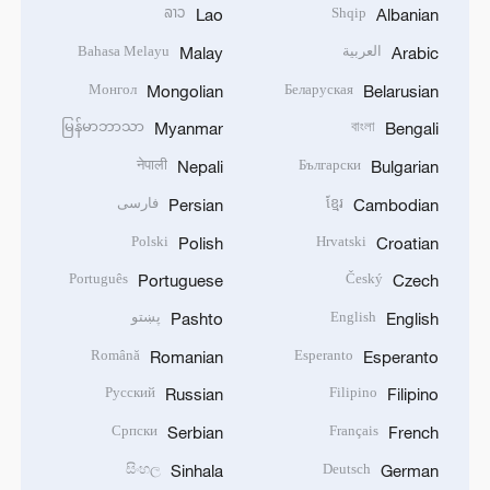
ລາວ
Shqip
Lao
Albanian
العربية
Bahasa Melayu
Malay
Arabic
Монгол
Беларуская
Mongolian
Belarusian
မြန်မာဘာသာ
বাংলা
Myanmar
Bengali
नेपाली
Български
Nepali
Bulgarian
ខ្មែរ
فارسی
Persian
Cambodian
Polski
Hrvatski
Polish
Croatian
Português
Český
Portuguese
Czech
English
پښتو
Pashto
English
Română
Esperanto
Romanian
Esperanto
Русский
Filipino
Russian
Filipino
Српски
Français
Serbian
French
සිංහල
Deutsch
Sinhala
German