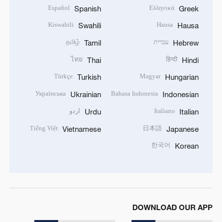
Español
Ελληνικά
Spanish
Greek
Kiswahili
Hausa
Swahili
Hausa
עברית
தமிழ்
Tamil
Hebrew
ไทย
हिन्दी
Thai
Hindi
Türkçe
Magyar
Turkish
Hungarian
Українська
Bahasa Indonesia
Ukrainian
Indonesian
Italiano
اردو
Urdu
Italian
Tiếng Việt
日本語
Vietnamese
Japanese
한국어
Korean
DOWNLOAD OUR APP