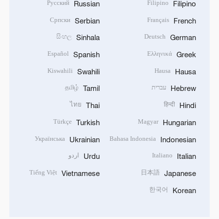
Русский
Filipino
Russian
Filipino
Српски
Français
Serbian
French
සිංහල
Deutsch
Sinhala
German
Español
Ελληνικά
Spanish
Greek
Kiswahili
Hausa
Swahili
Hausa
עברית
தமிழ்
Tamil
Hebrew
ไทย
हिन्दी
Thai
Hindi
Türkçe
Magyar
Turkish
Hungarian
Українська
Bahasa Indonesia
Ukrainian
Indonesian
Italiano
اردو
Urdu
Italian
Tiếng Việt
日本語
Vietnamese
Japanese
한국어
Korean