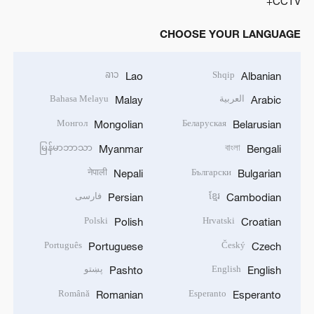
CCTV+
CHOOSE YOUR LANGUAGE
ລາວ
Shqip
Lao
Albanian
العربية
Bahasa Melayu
Malay
Arabic
Монгол
Беларуская
Mongolian
Belarusian
မြန်မာဘာသာ
বাংলা
Myanmar
Bengali
नेपाली
Български
Nepali
Bulgarian
ខ្មែរ
فارسی
Persian
Cambodian
Polski
Hrvatski
Polish
Croatian
Português
Český
Portuguese
Czech
English
پښتو
Pashto
English
Română
Esperanto
Romanian
Esperanto