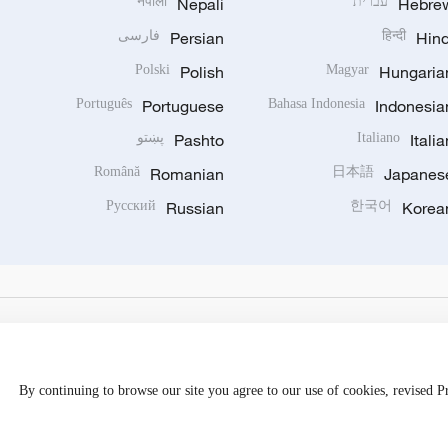
Hebre
עברית
Nepali
नेपाली
Hind
हिन्दी
Persian
فارسی
Polski
Polish
Magyar
Hungaria
Português
Portuguese
Bahasa Indonesia
Indonesia
Italia
Italiano
Pashto
پښتو
Română
Romanian
日本語
Japanes
Русский
Russian
한국어
Korea
By continuing to browse our site you agree to our use of cookies, revised 