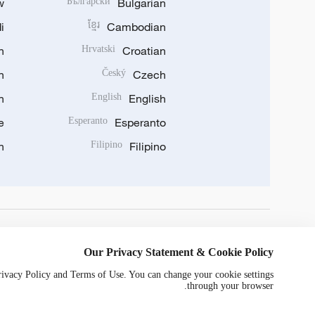
w
Български
Bulgarian
i
ខ្មែរ
Cambodian
n
Hrvatski
Croatian
n
Český
Czech
n
English
English
e
Esperanto
Esperanto
n
Filipino
Filipino
DOWNLOAD OUR APP
Our Privacy Statement & Cookie Policy
Privacy Policy and Terms of Use. You can change your cookie settings
through your browser.