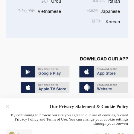
Italiano
اردو
Urdu
Italian
Tiếng Việt
日本語
Vietnamese
Japanese
한국어
Korean
DOWNLOAD OUR APP
Copyright © 2024 CGTN.
Our Privacy Statement & Cookie Policy
京ICP备20000184号
By continuing to browse our site you agree to our use of cookies, revised
Privacy Policy and Terms of Use. You can change your cookie settings
京公网安备 11010502050052号
through your browser.
Disinformation report hotline: 010-85061466