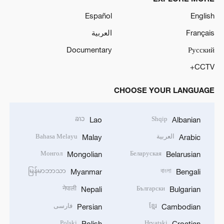
Español
English
Français
العربية
Documentary
Русский
CCTV+
CHOOSE YOUR LANGUAGE
ລາວ
Shqip
Lao
Albanian
العربية
Bahasa Melayu
Malay
Arabic
Монгол
Беларуская
Mongolian
Belarusian
မြန်မာဘာသာ
বাংলা
Myanmar
Bengali
नेपाली
Български
Nepali
Bulgarian
ខ្មែរ
فارسی
Persian
Cambodian
Polski
Hrvatski
Polish
Croatian