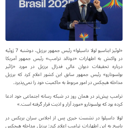
«لوئیز ایناسیو لولا داسیلوا» رئیس‌ جمهور برزیل، دوشنبه 7 ژوئیه
در واکنش به اظهارات «دونالد ترامپ» رئیس ‌جمهور آمریکا
درباره تحقیقات دیوان عالی فدرال برزیل در مورد «ژائیر
بولسونارو» رئیس‌ جمهور سابق این کشور اعلام کرد که برزیل
مداخله هیچکس در امور مربوط به حاکمیت خود را نمی‌پذیرد
.
ترامپ پیش‌تر در همان روز در شبکه‌ رسانه اجتماعی خود ادعا
کرده بود که بولسونارو «مورد آزار و اذیت قرار گرفته است.»
لولا داسیلوا در نشست خبری پس از اجلاس سران بریکس در
پاسخ به این اظهارات ترامپ اعلام کرد: برزیل مداخله هیچکس