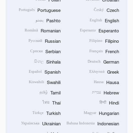
Português
Český
Portuguese
Czech
English
پښتو
Pashto
English
Română
Esperanto
Romanian
Esperanto
Русский
Filipino
Russian
Filipino
Српски
Français
Serbian
French
සිංහල
Deutsch
Sinhala
German
Español
Ελληνικά
Spanish
Greek
Kiswahili
Hausa
Swahili
Hausa
עברית
தமிழ்
Tamil
Hebrew
ไทย
हिन्दी
Thai
Hindi
Türkçe
Magyar
Turkish
Hungarian
Українська
Bahasa Indonesia
Ukrainian
Indonesian