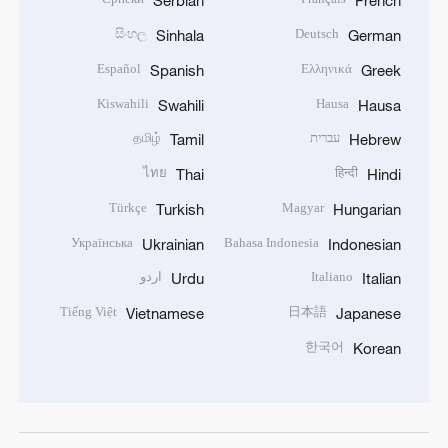
Serbian
French
සිංහල
Deutsch
Sinhala
German
Español
Ελληνικά
Spanish
Greek
Kiswahili
Hausa
Swahili
Hausa
עברית
தமிழ்
Tamil
Hebrew
ไทย
हिन्दी
Thai
Hindi
Türkçe
Magyar
Turkish
Hungarian
Українська
Bahasa Indonesia
Ukrainian
Indonesian
Italiano
اردو
Urdu
Italian
Tiếng Việt
日本語
Vietnamese
Japanese
한국어
Korean