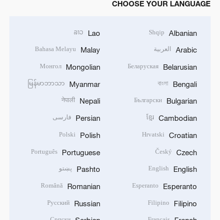
CHOOSE YOUR LANGUAGE
ລາວ
Shqip
Lao
Albanian
العربية
Bahasa Melayu
Malay
Arabic
Монгол
Беларуская
Mongolian
Belarusian
မြန်မာဘာသာ
বাংলা
Myanmar
Bengali
नेपाली
Български
Nepali
Bulgarian
ខ្មែរ
فارسی
Persian
Cambodian
Polski
Hrvatski
Polish
Croatian
Português
Český
Portuguese
Czech
English
پښتو
Pashto
English
Română
Esperanto
Romanian
Esperanto
Русский
Filipino
Russian
Filipino
Српски
Français