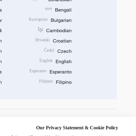
a
বাংলা
Bengali
w
Български
Bulgarian
i
ខ្មែរ
Cambodian
n
Hrvatski
Croatian
n
Český
Czech
n
English
English
e
Esperanto
Esperanto
n
Filipino
Filipino
DOWNLOAD OUR APP
Our Privacy Statement & Cookie Policy