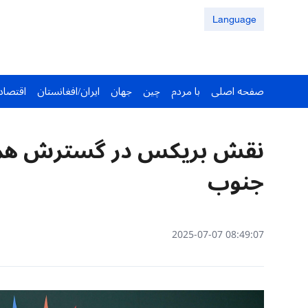
Language
صفحه اصلی
با مردم
چین
جهان
ایران/افغانستان
اقتصاد
نقش بریکس در گسترش همبس
جنوب
08:49:07 2025-07-07