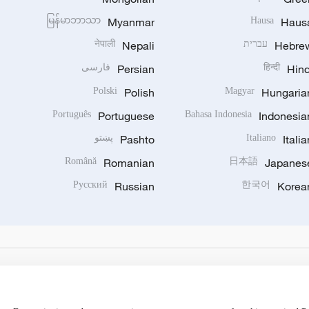
မြန်မာဘာသာ
Myanmar
Hausa
Haus
Hebre
עברית
Nepali
नेपाली
Hind
हिन्दी
Persian
فارسی
Polski
Polish
Magyar
Hungaria
Português
Portuguese
Bahasa Indonesia
Indonesia
Italia
Italiano
Pashto
پښتو
Română
Romanian
日本語
Japanes
Русский
Russian
한국어
Korea