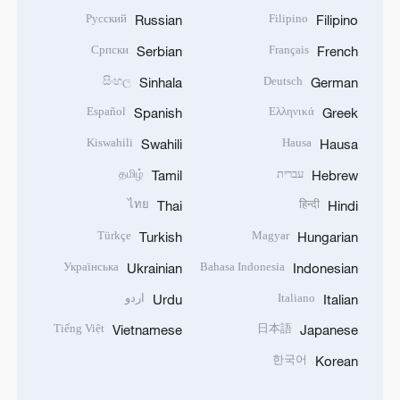
Русский
Filipino
Russian
Filipino
Српски
Français
Serbian
French
සිංහල
Deutsch
Sinhala
German
Español
Ελληνικά
Spanish
Greek
Kiswahili
Hausa
Swahili
Hausa
עברית
தமிழ்
Tamil
Hebrew
ไทย
हिन्दी
Thai
Hindi
Türkçe
Magyar
Turkish
Hungarian
Українська
Bahasa Indonesia
Ukrainian
Indonesian
Italiano
اردو
Urdu
Italian
Tiếng Việt
日本語
Vietnamese
Japanese
한국어
Korean