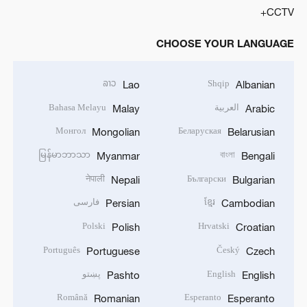
CCTV+
CHOOSE YOUR LANGUAGE
ລາວ
Shqip
Lao
Albanian
العربية
Bahasa Melayu
Malay
Arabic
Монгол
Беларуская
Mongolian
Belarusian
မြန်မာဘာသာ
বাংলা
Myanmar
Bengali
नेपाली
Български
Nepali
Bulgarian
ខ្មែរ
فارسی
Persian
Cambodian
Polski
Hrvatski
Polish
Croatian
Português
Český
Portuguese
Czech
English
پښتو
Pashto
English
Română
Esperanto
Romanian
Esperanto