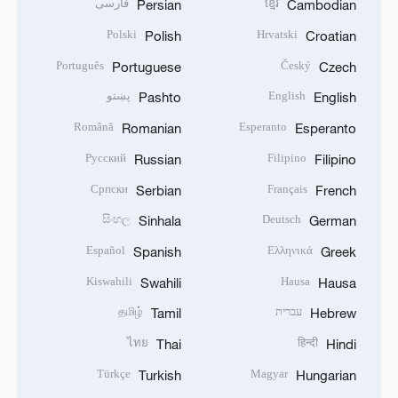
ខ្មែរ
فارسی
Persian
Cambodian
Polski
Hrvatski
Polish
Croatian
Português
Český
Portuguese
Czech
English
پښتو
Pashto
English
Română
Esperanto
Romanian
Esperanto
Русский
Filipino
Russian
Filipino
Српски
Français
Serbian
French
සිංහල
Deutsch
Sinhala
German
Español
Ελληνικά
Spanish
Greek
Kiswahili
Hausa
Swahili
Hausa
עברית
தமிழ்
Tamil
Hebrew
ไทย
हिन्दी
Thai
Hindi
Türkçe
Magyar
Turkish
Hungarian