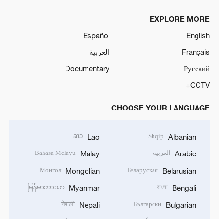
EXPLORE MORE
Español
English
Français
العربية
Documentary
Русский
CCTV+
CHOOSE YOUR LANGUAGE
ລາວ
Shqip
Lao
Albanian
العربية
Bahasa Melayu
Malay
Arabic
Монгол
Беларуская
Mongolian
Belarusian
မြန်မာဘာသာ
বাংলা
Myanmar
Bengali
नेपाली
Български
Nepali
Bulgarian