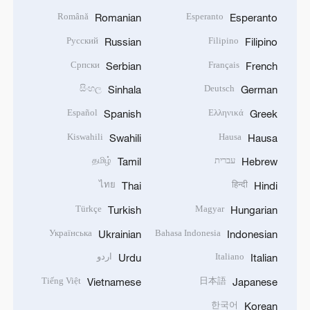
Română
Esperanto
Romanian
Esperanto
Русский
Filipino
Russian
Filipino
Српски
Français
Serbian
French
සිංහල
Deutsch
Sinhala
German
Español
Ελληνικά
Spanish
Greek
Kiswahili
Hausa
Swahili
Hausa
עברית
தமிழ்
Tamil
Hebrew
ไทย
हिन्दी
Thai
Hindi
Türkçe
Magyar
Turkish
Hungarian
Українська
Bahasa Indonesia
Ukrainian
Indonesian
Italiano
اردو
Urdu
Italian
Tiếng Việt
日本語
Vietnamese
Japanese
한국어
Korean