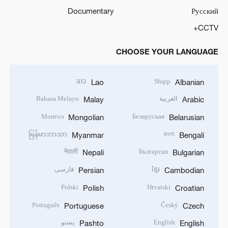
Documentary
Русский
CCTV+
CHOOSE YOUR LANGUAGE
ລາວ
Shqip
Lao
Albanian
العربية
Bahasa Melayu
Malay
Arabic
Монгол
Беларуская
Mongolian
Belarusian
မြန်မာဘာသာ
বাংলা
Myanmar
Bengali
नेपाली
Български
Nepali
Bulgarian
ខ្មែរ
فارسی
Persian
Cambodian
Polski
Hrvatski
Polish
Croatian
Português
Český
Portuguese
Czech
English
پښتو
Pashto
English