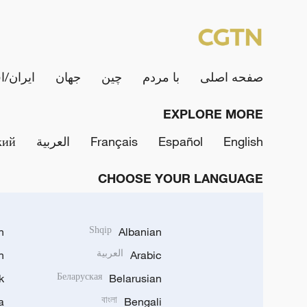
صفحه اصلی
با مردم
چین
جهان
ایران/ا
EXPLORE MORE
English
Español
Français
العربية
кий
CHOOSE YOUR LANGUAGE
h
Shqip
Albanian
Arabic
العربية
n
k
Беларуская
Belarusian
a
বাংলা
Bengali