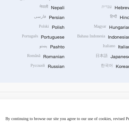
Hebre
עברית
Nepali
नेपाली
Hind
हिन्दी
Persian
فارسی
Polski
Polish
Magyar
Hungaria
Português
Portuguese
Bahasa Indonesia
Indonesia
Italia
Italiano
Pashto
پښتو
Română
Romanian
日本語
Japanes
Русский
Russian
한국어
Korea
By continuing to browse our site you agree to our use of cookies, revised 