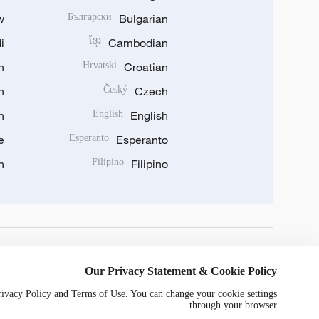
w
Български
Bulgarian
i
ខ្មែរ
Cambodian
n
Hrvatski
Croatian
n
Český
Czech
n
English
English
e
Esperanto
Esperanto
n
Filipino
Filipino
DOWNLOAD OUR APP
Our Privacy Statement & Cookie Policy
Privacy Policy and Terms of Use. You can change your cookie settings
through your browser.