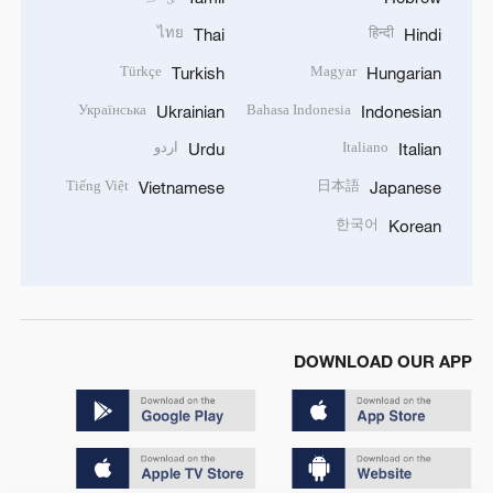
ไทย
हिन्दी
Thai
Hindi
Türkçe
Magyar
Turkish
Hungarian
Українська
Bahasa Indonesia
Ukrainian
Indonesian
Italiano
اردو
Urdu
Italian
Tiếng Việt
日本語
Vietnamese
Japanese
한국어
Korean
DOWNLOAD OUR APP