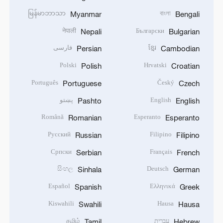
မြန်မာဘာသာ
বাংলা
Myanmar
Bengali
नेपाली
Български
Nepali
Bulgarian
ខ្មែរ
فارسی
Persian
Cambodian
Polski
Hrvatski
Polish
Croatian
Português
Český
Portuguese
Czech
English
پښتو
Pashto
English
Română
Esperanto
Romanian
Esperanto
Русский
Filipino
Russian
Filipino
Српски
Français
Serbian
French
සිංහල
Deutsch
Sinhala
German
Español
Ελληνικά
Spanish
Greek
Kiswahili
Hausa
Swahili
Hausa
עברית
தமிழ்
Tamil
Hebrew