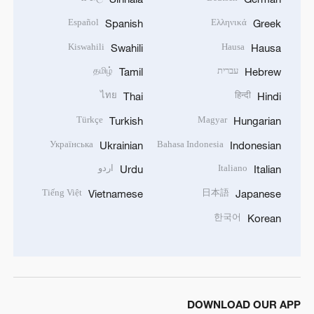
Español
Ελληνικά
Spanish
Greek
Kiswahili
Hausa
Swahili
Hausa
עברית
தமிழ்
Tamil
Hebrew
ไทย
हिन्दी
Thai
Hindi
Türkçe
Magyar
Turkish
Hungarian
Українська
Bahasa Indonesia
Ukrainian
Indonesian
Italiano
اردو
Urdu
Italian
Tiếng Việt
日本語
Vietnamese
Japanese
한국어
Korean
DOWNLOAD OUR APP