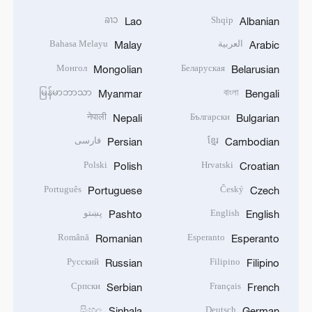
ລາວ
Shqip
Lao
Albanian
العربية
Bahasa Melayu
Malay
Arabic
Монгол
Беларуская
Mongolian
Belarusian
မြန်မာဘာသာ
বাংলা
Myanmar
Bengali
नेपाली
Български
Nepali
Bulgarian
ខ្មែរ
فارسی
Persian
Cambodian
Polski
Hrvatski
Polish
Croatian
Português
Český
Portuguese
Czech
English
پښتو
Pashto
English
Română
Esperanto
Romanian
Esperanto
Русский
Filipino
Russian
Filipino
Српски
Français
Serbian
French
සිංහල
Deutsch
Sinhala
German