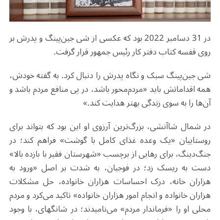
در 31 دسامبر 2022 بود که عکسی از شی جین‌پینگ و پدرش بر
روی قفسه کتاب دفتر کار رئیس ‌جمهور قرار گرفت.
شی جین‌پینگ سبک و نگاه پدرش را دنبال کرد. به گفته خودش،
همه اقداماتش باید «مردم‌محور باشد، در پی منافع مردم باشد و
آن‌ها را به سوی زندگی بهتر هدایت کند.»
در شمال شاآنشی، بزرگ‌ترین آرزوی او این بود که بتواند برای
روستاییان «یک وعده غذای کامل با گوشت» فراهم کند؛ در
جنگ‌دینگ، برای رهایی از برچسب «شهرستان فقیر با بازده بالا»
دست به ریسک زد؛ در فوجیان، به شدت بر اصل «ورود به
هزاران خانه، درک احساسات هزاران خانواده، حل مشکلات
هزاران خانواده و انجام امور هزاران خانواده» تاکید می‌کرد و مردم
محلی او را «فرماندار مردم» می‌نامیدند؛ در شانگهای، با وجود