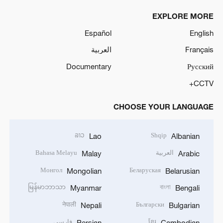
EXPLORE MORE
Español
English
Français
العربية
Documentary
Русский
CCTV+
CHOOSE YOUR LANGUAGE
ລາວ
Shqip
Lao
Albanian
العربية
Bahasa Melayu
Malay
Arabic
Монгол
Беларуская
Mongolian
Belarusian
မြန်မာဘာသာ
বাংলা
Myanmar
Bengali
नेपाली
Български
Nepali
Bulgarian
ខ្មែរ
فارسی
Persian
Cambodian