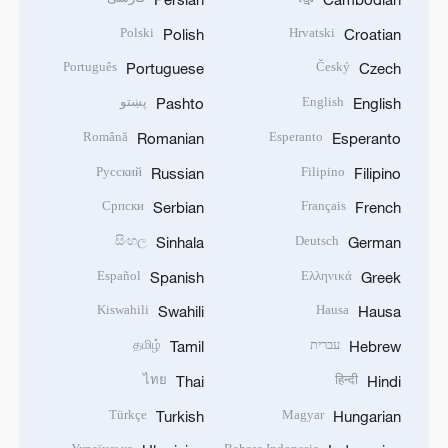
Polski
Hrvatski
Polish
Croatian
Português
Český
Portuguese
Czech
English
پښتو
Pashto
English
Română
Esperanto
Romanian
Esperanto
Русский
Filipino
Russian
Filipino
Српски
Français
Serbian
French
සිංහල
Deutsch
Sinhala
German
Español
Ελληνικά
Spanish
Greek
Kiswahili
Hausa
Swahili
Hausa
עברית
தமிழ்
Tamil
Hebrew
ไทย
हिन्दी
Thai
Hindi
Türkçe
Magyar
Turkish
Hungarian