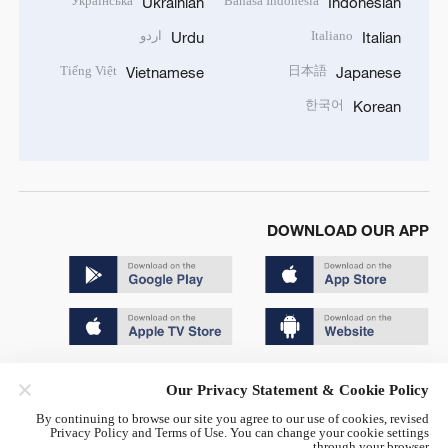
Українська
Bahasa Indonesia
Ukrainian
Indonesian
Italiano
اردو
Urdu
Italian
Tiếng Việt
日本語
Vietnamese
Japanese
한국어
Korean
DOWNLOAD OUR APP
Copyright © 2024 CGTN.
Our Privacy Statement & Cookie Policy
京ICP备20000184号
By continuing to browse our site you agree to our use of cookies, revised
Privacy Policy and Terms of Use. You can change your cookie settings
京公网安备 11010502050052号
through your browser.