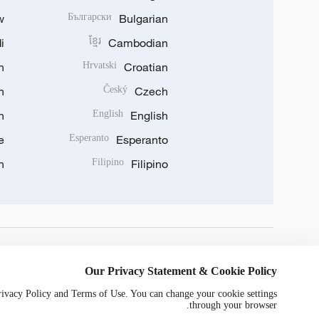
w
Български
Bulgarian
i
ខ្មែរ
Cambodian
n
Hrvatski
Croatian
n
Český
Czech
n
English
English
e
Esperanto
Esperanto
n
Filipino
Filipino
DOWNLOAD OUR APP
Our Privacy Statement & Cookie Policy
Privacy Policy and Terms of Use. You can change your cookie settings
through your browser.