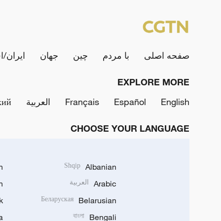
صفحه اصلی
با مردم
چین
جهان
ایران/ا
EXPLORE MORE
English
Español
Français
العربية
кий
CHOOSE YOUR LANGUAGE
h
Shqip
Albanian
Arabic
العربية
n
k
Беларуская
Belarusian
a
বাংলা
Bengali