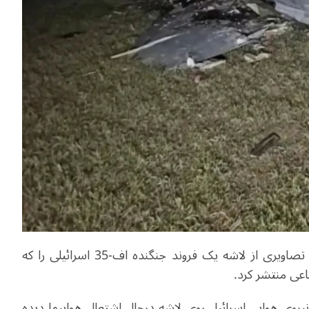
خبرگزاری تسنیم ایران در روز شنبه(14 ژوئن/24 خرداد) تصاویری از لاشه یک فروند جنگنده اف-35 اسرائیلی را که
اعی منتشر کرد.
یروی هوایی اسرائیل روی لاشه درحال اشتعال هواپیما دیده