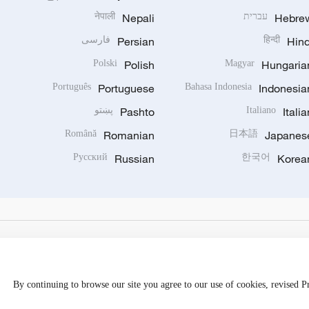
Hebre
עברית
Nepali
नेपाली
Hind
हिन्दी
Persian
فارسی
Polski
Polish
Magyar
Hungaria
Português
Portuguese
Bahasa Indonesia
Indonesia
Italia
Italiano
Pashto
پښتو
Română
Romanian
日本語
Japanes
Русский
Russian
한국어
Korea
By continuing to browse our site you agree to our use of cookies, revised 