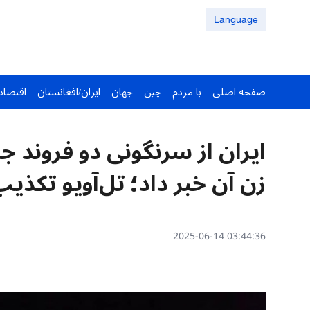
Language
صفحه اصلی
با مردم
چین
جهان
ایران/افغانستان
اقتصاد
ایران از سرنگونی دو فروند ج
زن آن خبر داد؛ تل‌آویو تکذیب
03:44:36 2025-06-14