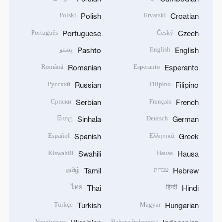
Polski
Hrvatski
Polish
Croatian
Português
Český
Portuguese
Czech
English
پښتو
Pashto
English
Română
Esperanto
Romanian
Esperanto
Русский
Filipino
Russian
Filipino
Српски
Français
Serbian
French
සිංහල
Deutsch
Sinhala
German
Español
Ελληνικά
Spanish
Greek
Kiswahili
Hausa
Swahili
Hausa
עברית
தமிழ்
Tamil
Hebrew
ไทย
हिन्दी
Thai
Hindi
Türkçe
Magyar
Turkish
Hungarian
Українська
Bahasa Indonesia