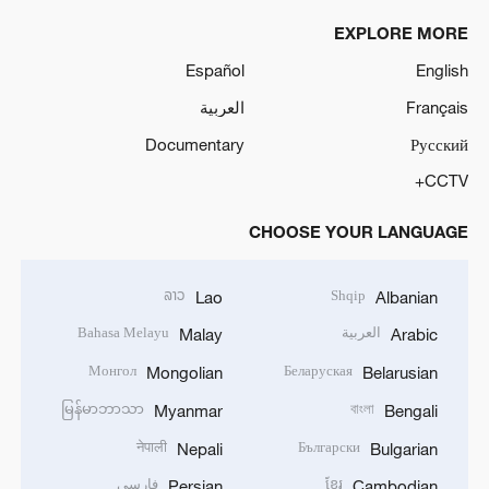
EXPLORE MORE
Español
English
Français
العربية
Documentary
Русский
CCTV+
CHOOSE YOUR LANGUAGE
ລາວ
Shqip
Lao
Albanian
العربية
Bahasa Melayu
Malay
Arabic
Монгол
Беларуская
Mongolian
Belarusian
မြန်မာဘာသာ
বাংলা
Myanmar
Bengali
नेपाली
Български
Nepali
Bulgarian
ខ្មែរ
فارسی
Persian
Cambodian