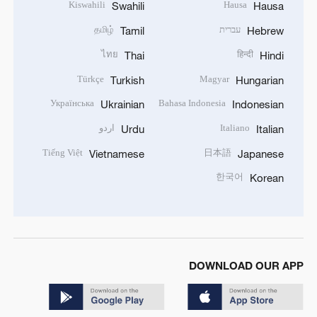
Kiswahili
Hausa
Swahili
Hausa
עברית
தமிழ்
Tamil
Hebrew
ไทย
हिन्दी
Thai
Hindi
Türkçe
Magyar
Turkish
Hungarian
Українська
Bahasa Indonesia
Ukrainian
Indonesian
Italiano
اردو
Urdu
Italian
Tiếng Việt
日本語
Vietnamese
Japanese
한국어
Korean
DOWNLOAD OUR APP