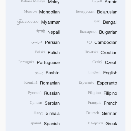
العربية
Bahasa Melayu
Malay
Arabic
Монгол
Беларуская
Mongolian
Belarusian
မြန်မာဘာသာ
বাংলা
Myanmar
Bengali
नेपाली
Български
Nepali
Bulgarian
ខ្មែរ
فارسی
Persian
Cambodian
Polski
Hrvatski
Polish
Croatian
Português
Český
Portuguese
Czech
English
پښتو
Pashto
English
Română
Esperanto
Romanian
Esperanto
Русский
Filipino
Russian
Filipino
Српски
Français
Serbian
French
සිංහල
Deutsch
Sinhala
German
Español
Ελληνικά
Spanish
Greek