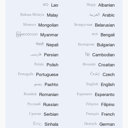
ລາວ
Shqip
Lao
Albanian
العربية
Bahasa Melayu
Malay
Arabic
Монгол
Беларуская
Mongolian
Belarusian
မြန်မာဘာသာ
বাংলা
Myanmar
Bengali
नेपाली
Български
Nepali
Bulgarian
ខ្មែរ
فارسی
Persian
Cambodian
Polski
Hrvatski
Polish
Croatian
Português
Český
Portuguese
Czech
English
پښتو
Pashto
English
Română
Esperanto
Romanian
Esperanto
Русский
Filipino
Russian
Filipino
Српски
Français
Serbian
French
සිංහල
Deutsch
Sinhala
German