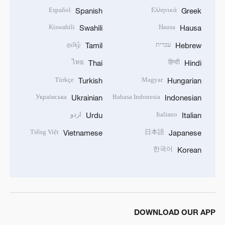
Español
Ελληνικά
Spanish
Greek
Kiswahili
Hausa
Swahili
Hausa
עברית
தமிழ்
Tamil
Hebrew
ไทย
हिन्दी
Thai
Hindi
Türkçe
Magyar
Turkish
Hungarian
Українська
Bahasa Indonesia
Ukrainian
Indonesian
Italiano
اردو
Urdu
Italian
Tiếng Việt
日本語
Vietnamese
Japanese
한국어
Korean
DOWNLOAD OUR APP