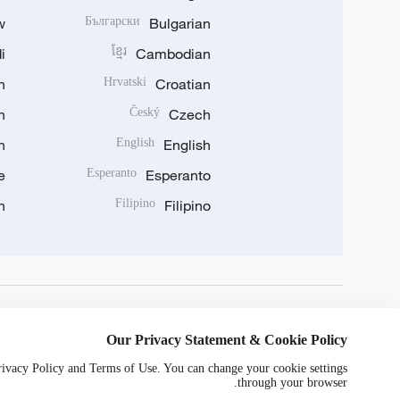
w
Български
Bulgarian
i
ខ្មែរ
Cambodian
n
Hrvatski
Croatian
n
Český
Czech
n
English
English
e
Esperanto
Esperanto
n
Filipino
Filipino
DOWNLOAD OUR APP
Our Privacy Statement & Cookie Policy
Privacy Policy and Terms of Use. You can change your cookie settings
through your browser.