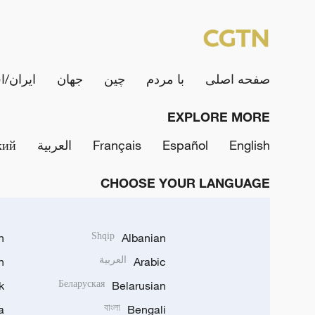
صفحه اصلی
با مردم
چین
جهان
ایران/ا
EXPLORE MORE
English
Español
Français
العربية
кий
CHOOSE YOUR LANGUAGE
h
Shqip
Albanian
Arabic
العربية
n
k
Беларуская
Belarusian
a
বাংলা
Bengali