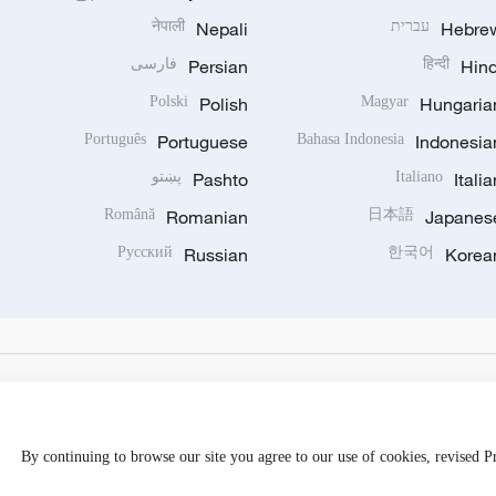
Hebre
עברית
Nepali
नेपाली
Hind
हिन्दी
Persian
فارسی
Polski
Polish
Magyar
Hungaria
Português
Portuguese
Bahasa Indonesia
Indonesia
Italia
Italiano
Pashto
پښتو
Română
Romanian
日本語
Japanes
Русский
Russian
한국어
Korea
By continuing to browse our site you agree to our use of cookies, revised 