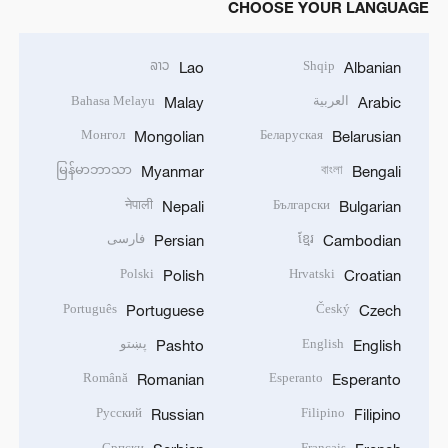
CHOOSE YOUR LANGUAGE
ລາວ
Shqip
Lao
Albanian
العربية
Bahasa Melayu
Malay
Arabic
Монгол
Беларуская
Mongolian
Belarusian
မြန်မာဘာသာ
বাংলা
Myanmar
Bengali
नेपाली
Български
Nepali
Bulgarian
ខ្មែរ
فارسی
Persian
Cambodian
Polski
Hrvatski
Polish
Croatian
Português
Český
Portuguese
Czech
English
پښتو
Pashto
English
Română
Esperanto
Romanian
Esperanto
Русский
Filipino
Russian
Filipino
Српски
Français