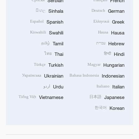
Serbian
French
සිංහල
Deutsch
Sinhala
German
Español
Ελληνικά
Spanish
Greek
Kiswahili
Hausa
Swahili
Hausa
עברית
தமிழ்
Tamil
Hebrew
ไทย
हिन्दी
Thai
Hindi
Türkçe
Magyar
Turkish
Hungarian
Українська
Bahasa Indonesia
Ukrainian
Indonesian
Italiano
اردو
Urdu
Italian
Tiếng Việt
日本語
Vietnamese
Japanese
한국어
Korean