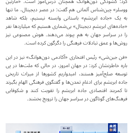
کرد: گشودگی دون‌هوانگ همچنان درس‌آموز است. «مارتین
ووسلر» چین‌شناس آلمانی هم گفت: در عصر دیجیتال، ما تنها
به یک «جاده ابریشم» باستانی وابسته نیستیم، بلکه شاهد
«جاده‌های ابریشم دیجیتال» بی‌شماری هستیم که میلیاردها نفر
را در سراسر جهان به هم پیوند می‌دهند. هوش مصنوعی نیز
روش‌ها و عمق تبادلات فرهنگی را دگرگون کرده است.
«فن جین‌شی» رئیس افتخاری «آکادمی دون‌هوانگ» نیز در این
باره خاطرنشان کرد: در جهان امروز، در حالی که ملت‌ها در پی
توسعه صلح‌آمیز هستند، امیدواریم کشورها از میراث تاریخی
جاده ابریشم برای ادغام تمدن‌ها و گفتگوی فرهنگی الهام بگیرند
تا کمربند اقتصادی جاده ابریشم را تقویت کنند و شکوفایی
فرهنگ‌های گوناگون در سراسر جهان را ترویج بخشند.