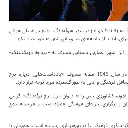
چهارمین «کنفرانس توسعه گردشگری هونان» از 24 تا 26 مه (3 تا 5 خرداد) در شهر «یوئه‌یانگ» واقع در استان هونان
 برای بازدید از جاذبه‌های متنوع این شهر به خود جذب کرد
.
یخی این شهر، عمارتی باستانی مشرف به «دریاچه دونگ‌تینگ»
«فان جونگ‌یان» (1052-989) محقق برجسته چینی در سال 1046 مقاله معروف «یادداشت‌هایی درباره برج
محافل فرهنگی و ادبی به‌ طور گسترده مورد توجه قرار دارد
.
ز نهمین ماه به تقویم کشاورزی چین را به عنوان «روز برج یوئه‌یانگ» گرامی
‌یان و برگزاری اجراهای فرهنگی همراه است و هر ساله جمع
گردشگری فرهنگی را به بهره‌برداری رسانده است. هم‌زمان با