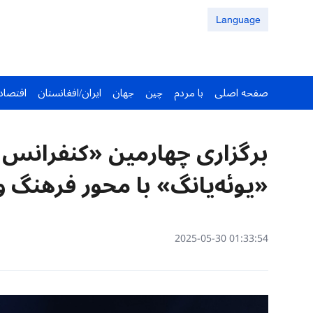
Language
صفحه اصلی
با مردم
چین
جهان
ایران/افغانستان
اقتصاد
برگزاری چهارمین «کنفرانس
«یوئه‌یانگ» با محور فرهنگ 
01:33:54 2025-05-30