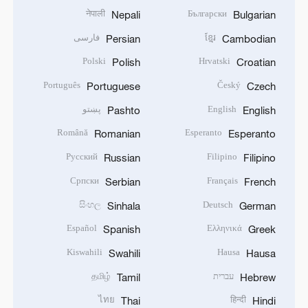
नेपाली
Български
Nepali
Bulgarian
ខ្មែរ
فارسی
Persian
Cambodian
Polski
Hrvatski
Polish
Croatian
Português
Český
Portuguese
Czech
English
پښتو
Pashto
English
Română
Esperanto
Romanian
Esperanto
Русский
Filipino
Russian
Filipino
Српски
Français
Serbian
French
සිංහල
Deutsch
Sinhala
German
Español
Ελληνικά
Spanish
Greek
Kiswahili
Hausa
Swahili
Hausa
עברית
தமிழ்
Tamil
Hebrew
ไทย
हिन्दी
Thai
Hindi