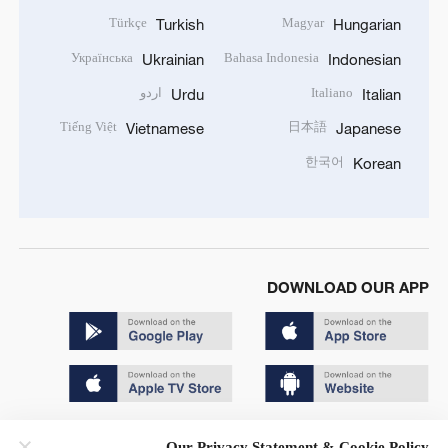
Türkçe
Magyar
Turkish
Hungarian
Українська
Bahasa Indonesia
Ukrainian
Indonesian
Italiano
اردو
Urdu
Italian
Tiếng Việt
日本語
Vietnamese
Japanese
한국어
Korean
DOWNLOAD OUR APP
Copyright © 2024 CGTN.
Our Privacy Statement & Cookie Policy