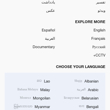
تفسیر
یادداشت
ویدئو
عکس
EXPLORE MORE
Español
English
Français
العربية
Documentary
Русский
CCTV+
CHOOSE YOUR LANGUAGE
ລາວ
Shqip
Lao
Albanian
العربية
Bahasa Melayu
Malay
Arabic
Монгол
Беларуская
Mongolian
Belarusian
မြန်မာဘာသာ
বাংলা
Myanmar
Bengali