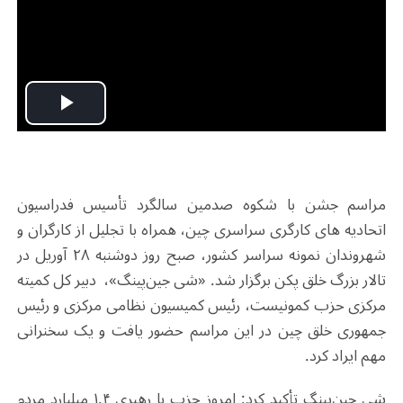
Play
Video
مراسم جشن با شکوه صدمین سالگرد تأسیس فدراسیون
اتحادیه های کارگری سراسری چین، همراه با تجلیل از کارگران و
شهروندان نمونه سراسر کشور، صبح روز دوشنبه ۲۸ آوریل در
تالار بزرگ خلق پکن برگزار شد. «شی جین‌پینگ»، دبیر کل کمیته
مرکزی حزب کمونیست، رئیس کمیسیون نظامی مرکزی و رئیس
جمهوری خلق چین در این مراسم حضور یافت و یک سخنرانی
مهم ایراد کرد.
شی جین‌پینگ تأکید کرد: امروز حزب با رهبری ۱.۴ میلیارد مردم