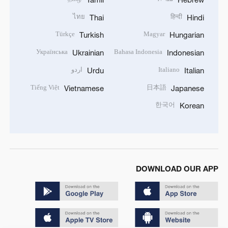
ไทย
हिन्दी
Thai
Hindi
Türkçe
Magyar
Turkish
Hungarian
Українська
Bahasa Indonesia
Ukrainian
Indonesian
Italiano
اردو
Urdu
Italian
Tiếng Việt
日本語
Vietnamese
Japanese
한국어
Korean
DOWNLOAD OUR APP