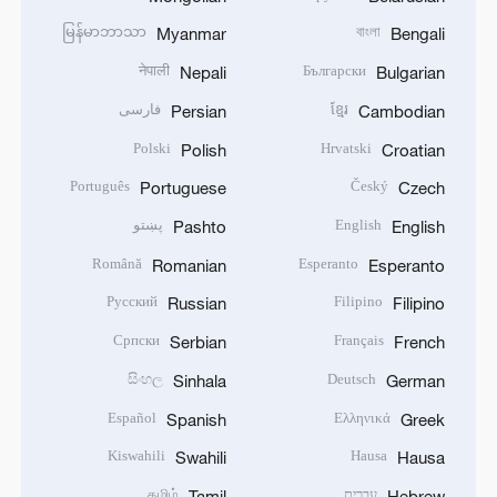
မြန်မာဘာသာ
বাংলা
Myanmar
Bengali
नेपाली
Български
Nepali
Bulgarian
ខ្មែរ
فارسی
Persian
Cambodian
Polski
Hrvatski
Polish
Croatian
Português
Český
Portuguese
Czech
English
پښتو
Pashto
English
Română
Esperanto
Romanian
Esperanto
Русский
Filipino
Russian
Filipino
Српски
Français
Serbian
French
සිංහල
Deutsch
Sinhala
German
Español
Ελληνικά
Spanish
Greek
Kiswahili
Hausa
Swahili
Hausa
עברית
தமிழ்
Tamil
Hebrew