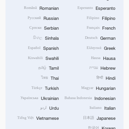
Română
Esperanto
Romanian
Esperanto
Русский
Filipino
Russian
Filipino
Српски
Français
Serbian
French
සිංහල
Deutsch
Sinhala
German
Español
Ελληνικά
Spanish
Greek
Kiswahili
Hausa
Swahili
Hausa
עברית
தமிழ்
Tamil
Hebrew
ไทย
हिन्दी
Thai
Hindi
Türkçe
Magyar
Turkish
Hungarian
Українська
Bahasa Indonesia
Ukrainian
Indonesian
Italiano
اردو
Urdu
Italian
Tiếng Việt
日本語
Vietnamese
Japanese
한국어
Korean