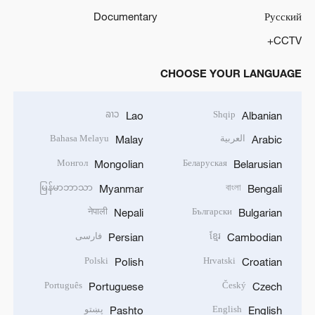
Documentary
Русский
CCTV+
CHOOSE YOUR LANGUAGE
ລາວ
Shqip
Lao
Albanian
العربية
Bahasa Melayu
Malay
Arabic
Монгол
Беларуская
Mongolian
Belarusian
မြန်မာဘာသာ
বাংলা
Myanmar
Bengali
नेपाली
Български
Nepali
Bulgarian
ខ្មែរ
فارسی
Persian
Cambodian
Polski
Hrvatski
Polish
Croatian
Português
Český
Portuguese
Czech
English
پښتو
Pashto
English