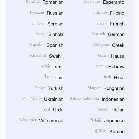
Română
Esperanto
Romanian
Esperanto
Русский
Filipino
Russian
Filipino
Српски
Français
Serbian
French
සිංහල
Deutsch
Sinhala
German
Español
Ελληνικά
Spanish
Greek
Kiswahili
Hausa
Swahili
Hausa
עברית
தமிழ்
Tamil
Hebrew
ไทย
हिन्दी
Thai
Hindi
Türkçe
Magyar
Turkish
Hungarian
Українська
Bahasa Indonesia
Ukrainian
Indonesian
Italiano
اردو
Urdu
Italian
Tiếng Việt
日本語
Vietnamese
Japanese
한국어
Korean