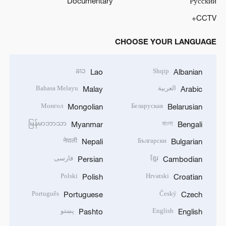
Documentary
Русский
CCTV+
CHOOSE YOUR LANGUAGE
ລາວ
Shqip
Lao
Albanian
العربية
Bahasa Melayu
Malay
Arabic
Монгол
Беларуская
Mongolian
Belarusian
မြန်မာဘာသာ
বাংলা
Myanmar
Bengali
नेपाली
Български
Nepali
Bulgarian
ខ្មែរ
فارسی
Persian
Cambodian
Polski
Hrvatski
Polish
Croatian
Português
Český
Portuguese
Czech
English
پښتو
Pashto
English