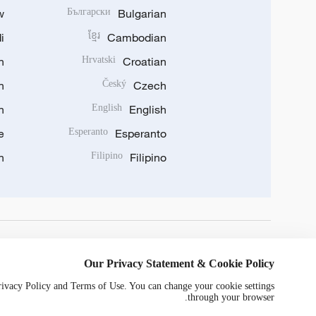
w
Български
Bulgarian
i
ខ្មែរ
Cambodian
n
Hrvatski
Croatian
n
Český
Czech
n
English
English
e
Esperanto
Esperanto
n
Filipino
Filipino
DOWNLOAD OUR APP
Our Privacy Statement & Cookie Policy
Privacy Policy and Terms of Use. You can change your cookie settings
through your browser.