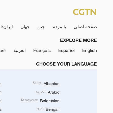
صفحه اصلی
با مردم
چین
جهان
ایران/ا
EXPLORE MORE
English
Español
Français
العربية
кий
CHOOSE YOUR LANGUAGE
h
Shqip
Albanian
Arabic
العربية
n
k
Беларуская
Belarusian
a
বাংলা
Bengali