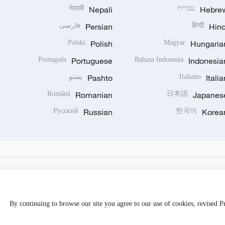
Hebre
עברית
Nepali
नेपाली
Hind
हिन्दी
Persian
فارسی
Polski
Polish
Magyar
Hungaria
Português
Portuguese
Bahasa Indonesia
Indonesia
Italia
Italiano
Pashto
پښتو
Română
Romanian
日本語
Japanes
Русский
Russian
한국어
Korea
By continuing to browse our site you agree to our use of cookies, revised 