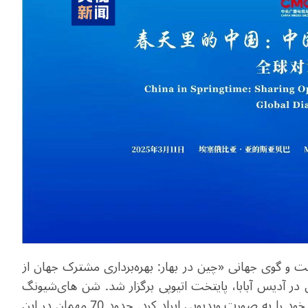
یژه گفت و گوی جهانی «چین در بهار: بهره‌برداری مشترک جهان از
 در آدیس آبابا، پایتخت اتیوپی برگزار شد. شن های‌شیونگ
رئیس رادیو و تلویزیون مرکزی چین در این همایش نطق خود را به صورت ویدیویی ایراد کرد. حدود 70 مهمان در این