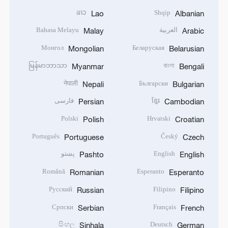
ລາວ
Shqip
Lao
Albanian
العربية
Bahasa Melayu
Malay
Arabic
Монгол
Беларуская
Mongolian
Belarusian
မြန်မာဘာသာ
বাংলা
Myanmar
Bengali
नेपाली
Български
Nepali
Bulgarian
ខ្មែរ
فارسی
Persian
Cambodian
Polski
Hrvatski
Polish
Croatian
Português
Český
Portuguese
Czech
English
پښتو
Pashto
English
Română
Esperanto
Romanian
Esperanto
Русский
Filipino
Russian
Filipino
Српски
Français
Serbian
French
සිංහල
Deutsch
Sinhala
German