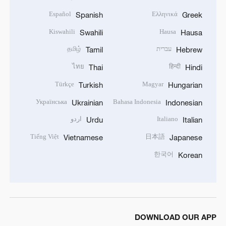
Español
Ελληνικά
Spanish
Greek
Kiswahili
Hausa
Swahili
Hausa
עברית
தமிழ்
Tamil
Hebrew
ไทย
हिन्दी
Thai
Hindi
Türkçe
Magyar
Turkish
Hungarian
Українська
Bahasa Indonesia
Ukrainian
Indonesian
Italiano
اردو
Urdu
Italian
Tiếng Việt
日本語
Vietnamese
Japanese
한국어
Korean
DOWNLOAD OUR APP