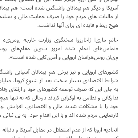
آمریکا و دیگر هم پیمانان واشنگتن شده است؛ هم پیما
از مالیات های مردم خود را صرف حمایت مالی و تسلیحا
هیچ ربط و فایده ای برای آنها نداشت.
خانم
مار
ی
ا
زاخارووا سخنگو
ی
وزارت خارجه روس
ی
ه
ه
«تماس‌ها
ی
انجام شده امروز ب
ی
ن
مقام‌ها
ی
روس
م
ی
ان
روس‌هراسان اروپا
یی
و آمر
ی
کا
یی
شده است
».
کشورهای اروپایی و نیز برخی هم پیمانان آسیایی واشنگتن
شرایط اقتصادی بسیار سخت بعد از شیوع کرونا، میلیارده
به جای این که صرف توسعه کشورهای خود و ارتقای رفاه 
تدارکاتی و نظامی به اوکراین کردند درحالی که نه تنها
خود را با مشکلات شدید مالی و اقتصادی، افزایش تو
نارضایتی مردم شده اند و با این اقدام خود، به بی ثباتی ه
اتحادیه اروپا که از عدم استقلال در مقابل آمریکا و دنبال