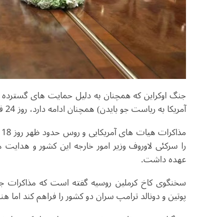
جنگ اوکراین که همچنان به دلیل حمایت های گسترده مالی
آمریکا به ریاست جو بایدن) همچنان ادامه دارد، روز 24 فوریه 2022 با آغاز یک عملیات ویژه از جانب روسیه آغاز شد.
م
را سرکئی لاوروف وزیر امور خارجه این کشور و هدایت هی
عهده داشت.
سخنگوی کاخ کرملین روسیه گفته است که مذاکرات جا
پوتین و دونالد ترامپ سران دو کشور را فراهم کند ام