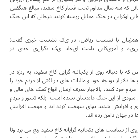
نانی که سه سال مداوم تحت فشار کاخ سفید، مبالغ هنگفتی
تی اوکراین در جنگ مقابل روسیه کردند درحالی که این جنگ
مزمان با نشست ریاض،
در
ی
ک
نشست خبر
ی
گفت:
ی
ه
و آمر
ی
کا
یی
باعث ا
ی
جاد
ی
ک
نگران
ی
جد
ی
در
 که با دنباله روی از یکجانبه گرایی کاخ سفید، به ویژه در
ا دلار از بودجه خود و مالیات های دریافتی از مردم خود را
مردم خود کنند، بالاجبار صرف ارسال انواع کمک های مالی و
 هیچ سودی از این جنگ عایدشان نشده است، بلکه کشور و مردم
رم و افزایش شدید بهای سوخت کرده اند و موجب افزایش
ا در جهان دامن زده اند.
ه روی از سیاست های یکجانبه گرایانه کاخ سفید رنج می برد وتا