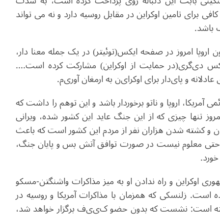
گینی بابت این دنباله روی پرداخت کرده است، به شدت
افی برای تامین اوکراین در مقابل روسیه دارد و نه می تواند
 باشد.
ن اروپا امروز در صفحه ایکس(توئیتر) در یک جمله معنا دار،
کس د
ی
گر
ی(در حمایت از اوکراین)
مشارکت کرده است.
...
عادلانه و پا
ی
دار
برا
ی
اوکرا
ی
ن
به ارمغان آور
ی
م
.
 آمریکا، اروپا و ناتو برخوردار باشد و این توهم را داشت که
مروز تنها چیزی که از این جنگ عاید این کشور شده، ویرانی
ان و کشته شدن هزاران نفر از مردم این کشور است که باعث
ند. حتی معلوم نیست در صورت توافق آتش بس و پایان جنگ،
ورد.
ری اوکراین و راه ندادن او به میز مذاکرات واشنگتن-مسکو
ست. زلنسکی که همزمان با مذاکرات آمریکا و روسیه در
فته است:
نشست که بدون حضو ک
ی‌ی
ف
برگزار خواهد شد،