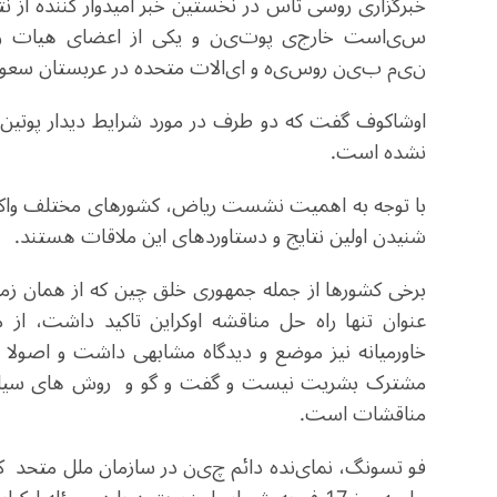
خبرگزار
ی
روسی
تاس
در نخستین خبر امیدوار کننده از ن
س
ی
است
خارج
ی
پوت
ی
ن
و یکی از اعضای هیات
ن
ی
م
ب
ی
ن
روس
ی
ه
و ا
ی
الات
متحده در عربستان سعو
اوشاکوف گفت که دو طرف در مورد شرایط دیدار پوتین و 
نشده است.
با توجه به اهمیت نشست ریاض، کشورهای مختلف واکنش ه
شنیدن اولین نتایج و دستاوردهای این ملاقات هستند.
برخی کشورها از جمله جمهوری خلق چین که از همان زم
عنوان تنها راه حل مناقشه اوکراین تاکید داشت، از 
خاورمیانه نیز موضع و دیدگاه مشابهی داشت و اصولا 
مشترک بشریت نیست و گفت و گو و روش های سیاسی و 
مناقشات است.
فو تسونگ، نما
ی
نده
دائم چ
ی
ن
در سازمان ملل متحد
که