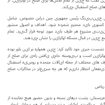
ن
گفت که چ
ی
ن
از تمام تلاش‌ها برا
ی
صلح در اوکرا
ی
ن،
از
ا
ی
صلح استقبال م
ی‌
کند
.
ج
ی
ن‌پ
ی
نگ
رئیس جمهوری چین دراین خصوص،
شامل
کشور
ی
با
ی
د
محترم شمرده شود. اهداف و اصول منشور
ی
ت
ی
مشروع هر طرف با
ی
د
مورد توجه قرار گ
ی
رد
. تمام
ع چ
ی
ن
در قبال مسئله اوکرا
ی
ن
را نشان م
ی‌
دهند
.
ر نشست خبری خود تاکید کرد:
چ
ی
ن
همواره بر ا
ی
ن
باور بوده
کرا
ی
ن
است و پ
ی
وسته
حام
ی
ی
افتن
راه
ی
برا
ی
صلح از
 ها
ی
مختلف از جمله ا
ی
الات
متحده و روس
ی
ه
استقبال
ی
نفعان
انتظار دار
ی
م
که هر چه سر
ی
ع
تر
در مذاکرات صلح
ت ریاض
در عربستان، پشت درهای بسته و بدون حضور هیچ نماینده از
رانی و ناامیدی اوکراین و نیز بسیاری از هم پیمانان اروپایی