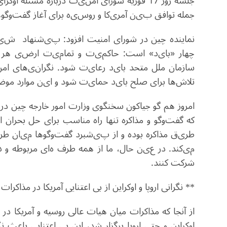
جلسه
روز 17 فوریه
شورا
ی
امن
ی
ت
درباره مسئله اوکرا
ی
جمله توافق ب
ی
ن
آمر
ی
کا
و روس
ی
ه
برا
ی
آغاز گفت‌وگوه
نماینده چین در شورای امنیت
افزود: پ
ی
شنهاد
ش
ی
چهار «با
ی
د»
است: حاکم
ی
ت
و تمام
ی
ت
ارض
ی
هر 
سازمان ملل متحد با
ی
د
رعا
ی
ت
شود. نگران
ی‌
ها
ی
امن
تلاش‌ها برا
ی
صلح با
ی
د
حما
ی
ت
شود
و ا
ی
ن
موارد موض
امروز هم گو جیاکون سخنگوی وزارت امور خارجه چین د
که گفت‌وگو و مذاکره تنها راه مناسب برا
ی
حل بحران او
طر
ی
ق
مذاکره بوده و از پ
ی
شبرد
گفت‌وگوها م
ی
ان
طرف
م
ی‌
کند
. در ع
ی
ن
حال، ما از همه طرف ه
ا
ی
مربوطه و ذ
شرکت کنند.
** نگرانی اروپا و اوکراین از بی اعتنایی آمریکا در مذاکرا
از آنجا که مذاکرات میان هیات عالی روسیه و آمریکا 
اوکراین و حتی اروپا برگزار شد، این بی اعتنایی باعث نگ