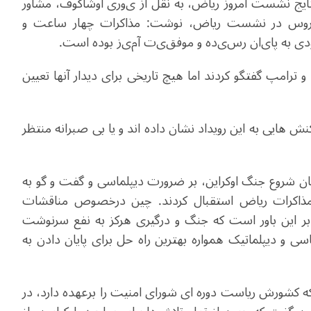
تایج نشست امروز ریاض، به نقل از
ی
ور
ی
اوشاکوف، مشاور
 روس در نشست ریاض، نوشت:
مذاکرات چهار ساعت و
د
ی
به پا
ی
ان
رس
ی
ده
و موفق
ی
ت
آم
ی
ز
بوده است
.
ترامپ گفتگو کردند اما هیچ تاریخی برای دیدار آنها تعیین
ایی به این رویداد نشان داده اند و یا بی صبرانه منتظر
ان شروع جنگ اوکراین، بر ضرورت دیپلماسی و گفت و گو به
مذاکرات ریاض استقبال کردند
.
چین درخصوص مناقشات
بر این باور است که جنگ و درگیری هرکز به نفع سرنوشت
دیپلماتیک همواره بهترین راه حل برای پایان دادن به
 کشورش ریاست دوره ای شورای امنیت را برعهده دارد
، در