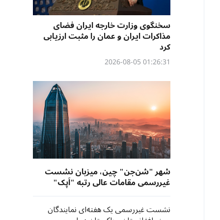
سخنگوی وزارت خارجه ایران فضای
مذاکرات ایران و عمان را مثبت ارزیابی
کرد
01:26:31 2026-08-05
شهر "شن‌جن" چین، میزبان نشست
غیررسمی مقامات عالی رتبه "اَپک"
نشست غیررسمی یک هفته‌ای نمایندگان