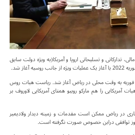
، تدارکاتی و تسلیحاتی اروپا و آمریکا(به ویژه دولت سابق
ذاکرات هیات های آمریکایی و روس حدود ظهر روز 18 فوریه به وقت محلی در ریاض آغاز شد. ریاست هیات روس
ات آمریکایی را هم مارکو روبیو همتای آمریکایی لاوروف بر
ری در ریاض ممکن است مقدمات و زمینه دیدار ولادیمیر
ا هنوز توافقی دراین خصوص صورت نگرفته است.