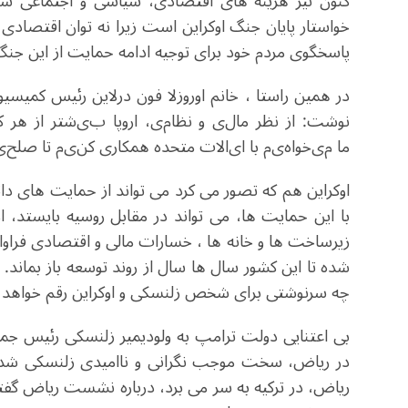
کنون نیز هزینه های اقتصادی، سیاسی و اجتماعی سن
خواستار پایان جنگ اوکراین است زیرا نه توان اقتصادی ک
پاسخگوی مردم خود برای توجیه ادامه حمایت از این جنگ
در همین راستا ، خانم اوروزلا فون درلاین رئیس کمیسیو
نوشت: ا
ز نظر مال
ی
و نظام
ی
،
اروپا ب
ی
شتر
از هر 
ما
م
ی‌
خواه
ی
م
با ا
ی
الات
متحده همکار
ی
کن
ی
م
تا صلح
ی
اوکراین هم که تصور می کرد می تواند از حمایت های دائمی
با این حمایت ها، می تواند در مقابل روسیه بایستد، ا
زیرساخت ها و خانه ها ، خسارات مالی و اقتصادی فراو
شده تا این کشور سال ها سال از روند توسعه باز بما
چه سرنوشتی برای شخص زلنسکی و اوکراین رقم خواهد خ
بی اعتنایی دولت ترامپ به ولودیمیر زلنسکی رئیس جمهو
در ریاض، سخت موجب نگرانی و ناامیدی زلنسکی شده ا
ریاض، در ترکیه به سر می برد، درباره نشست ریاض گ