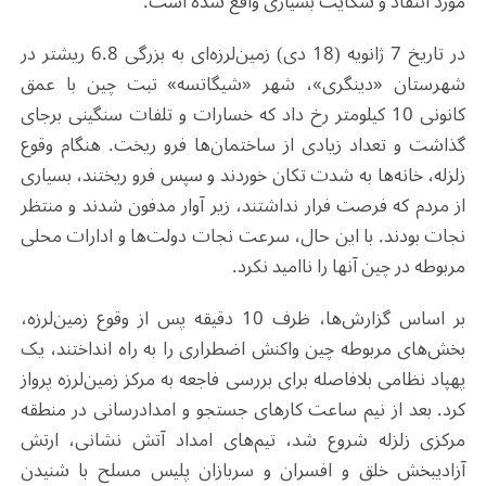
مورد انتقاد و شکایت بسیاری واقع شده است.
در تاریخ 7 ژانویه (18 دی) زمین‌لرزه‌ای به بزرگی 6.8 ریشتر در
شهرستان «دینگری»، شهر «شیگاتسه» تبت چین با عمق
کانونی 10 کیلومتر رخ داد که خسارات و تلفات سنگینی برجای
گذاشت و تعداد زیادی از ساختمان‌ها فرو ریخت. هنگام وقوع
زلزله، خانه‌ها به شدت تکان خوردند و سپس فرو ریختند، بسیاری
از مردم که فرصت فرار نداشتند، زیر آوار مدفون شدند و منتظر
نجات بودند. با این حال، سرعت نجات دولت‌ها و ادارات محلی
مربوطه در چین آنها را ناامید نکرد.
بر اساس گزارش‌ها، ظرف 10 دقیقه پس از وقوع زمین‌لرزه،
بخش‌های مربوطه چین واکنش اضطراری را به راه انداختند، یک
پهپاد نظامی بلافاصله برای بررسی فاجعه به مرکز زمین‌لرزه پرواز
کرد. بعد از نیم ساعت کارهای جستجو و امدادرسانی در منطقه
مرکزی زلزله شروع شد، تیم‌های امداد آتش نشانی، ارتش
آزادیبخش خلق و افسران و سربازان پلیس مسلح با شنیدن