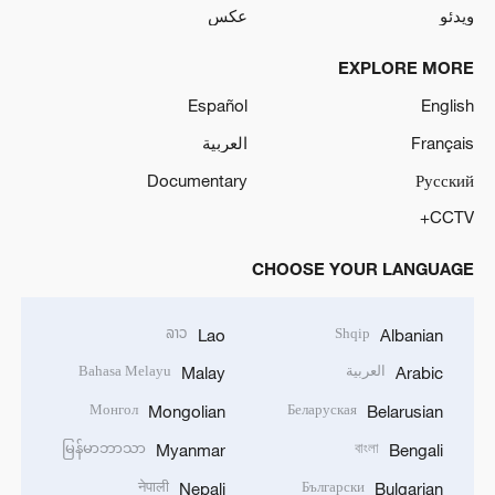
ویدئو
عکس
EXPLORE MORE
Español
English
Français
العربية
Documentary
Русский
CCTV+
CHOOSE YOUR LANGUAGE
ລາວ
Shqip
Lao
Albanian
العربية
Bahasa Melayu
Malay
Arabic
Монгол
Беларуская
Mongolian
Belarusian
မြန်မာဘာသာ
বাংলা
Myanmar
Bengali
नेपाली
Български
Nepali
Bulgarian