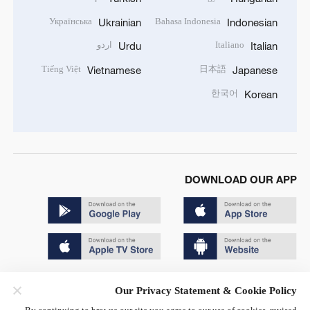
Українська
Bahasa Indonesia
Ukrainian
Indonesian
Italiano
اردو
Urdu
Italian
Tiếng Việt
日本語
Vietnamese
Japanese
한국어
Korean
DOWNLOAD OUR APP
Copyright © 2024 CGTN.
Our Privacy Statement & Cookie Policy
京ICP备20000184号