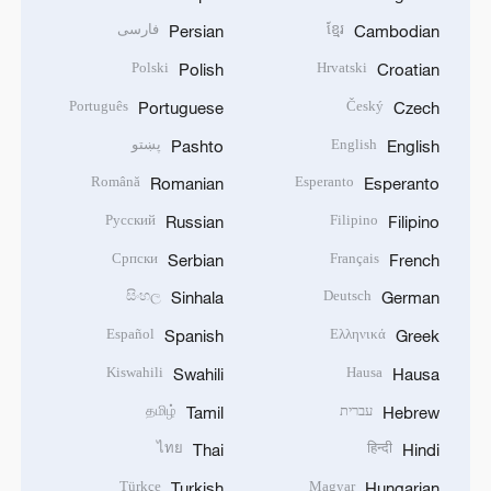
ខ្មែរ
فارسی
Persian
Cambodian
Polski
Hrvatski
Polish
Croatian
Português
Český
Portuguese
Czech
English
پښتو
Pashto
English
Română
Esperanto
Romanian
Esperanto
Русский
Filipino
Russian
Filipino
Српски
Français
Serbian
French
සිංහල
Deutsch
Sinhala
German
Español
Ελληνικά
Spanish
Greek
Kiswahili
Hausa
Swahili
Hausa
עברית
தமிழ்
Tamil
Hebrew
ไทย
हिन्दी
Thai
Hindi
Türkçe
Magyar
Turkish
Hungarian