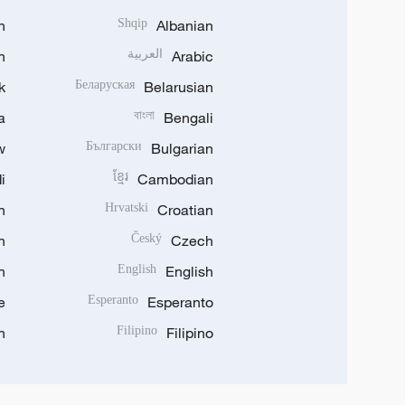
h
Shqip
Albanian
Arabic
العربية
n
k
Беларуская
Belarusian
a
বাংলা
Bengali
w
Български
Bulgarian
i
ខ្មែរ
Cambodian
n
Hrvatski
Croatian
n
Český
Czech
n
English
English
e
Esperanto
Esperanto
n
Filipino
Filipino