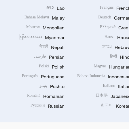
ລາວ
Lao
Français
Frenc
Bahasa Melayu
Malay
Deutsch
Germa
Монгол
Mongolian
Ελληνικά
Gree
မြန်မာဘာသာ
Myanmar
Hausa
Haus
Hebre
עברית
Nepali
नेपाली
Hind
हिन्दी
Persian
فارسی
Polski
Polish
Magyar
Hungaria
Português
Portuguese
Bahasa Indonesia
Indonesia
Italia
Italiano
Pashto
پښتو
Română
Romanian
日本語
Japanes
Русский
Russian
한국어
Korea