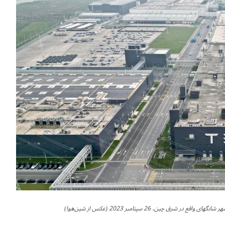
ق چین، 26 سپتامبر 2023 (عکس از شین‌هوا)