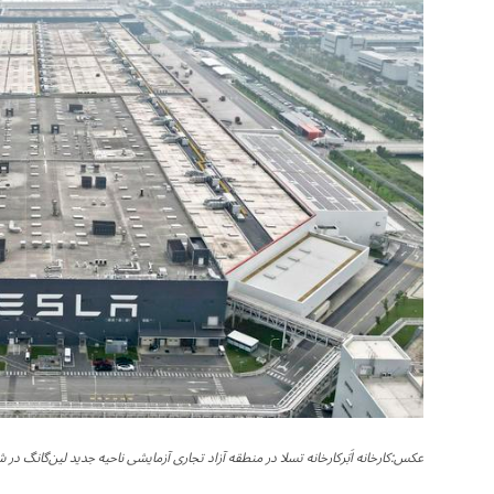
عکس:کارخانه اَبَرکارخانه تسلا در منطقه آزاد تجاری آزمایشی ناحیه جدید لین‌گانگ در شهر شانگهای واقع در شر