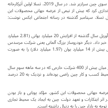
در نتیجه همین اقدامات بود که سرمایه‌گذاری خارجی به سوی چین سرازیر شد. در سال 2019، تسلا اولین اَبَرکارخانه
د در خارج از ایالات متحده را در شانگهای چین راه‎اندازی کرد که بیش از نیمی از عرضه جهانی محصولات این
مل تسلا، سپتامبر گذشته در رسانه اجتماعی ایکس نوشت:
به غیر از تسلا، خودروساز آلمانی «ب ام و» نیز در ماه آوریل سال گذشته از افزایش 20 میلیارد یوانی (2.81 میلیارد
‌یانگ چین خبر داد. دیگر خودروساز بزرگ آلمانی یعنی شرکت مرسدس
بنز در ماه سپتامبر گذشته اعلام کرد قصد سرمایه‌گذاری بیش از 14 میلیارد یوان (1.97 میلیارد دلار) را به صورت
بر اساس گزارش شورای ترویج تجارت بین‌المللی چین، از میان بیش از 400 شرکت خارجی که در سه ماهه سوم سال
2024 مورد بررسی قرار گرفته‌اند، حدود 90 درصد از محیط کسب و کار چین راضی بوده‌اند و نزدیک به 20 درصد
ضه جهانی محصولات این کشور، مؤکد پویایی و باز بودن
ثر ابتکارات و تعهد دولت چین به ایجاد یک محیط تجاری
جه به بازار چین را به دنبال داشته است.