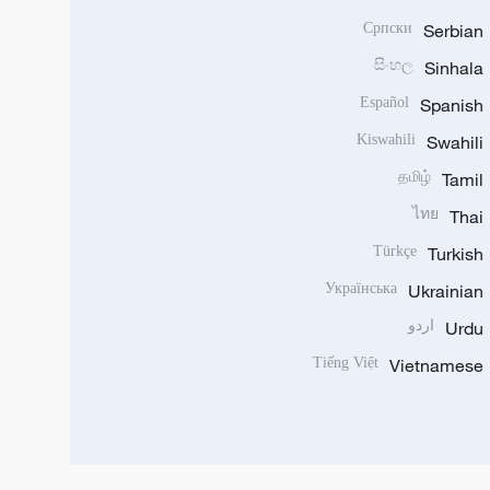
Српски
Serbian
සිංහල
Sinhala
Español
Spanish
Kiswahili
Swahili
தமிழ்
Tamil
ไทย
Thai
Türkçe
Turkish
Українська
Ukrainian
Urdu
اردو
Tiếng Việt
Vietnamese