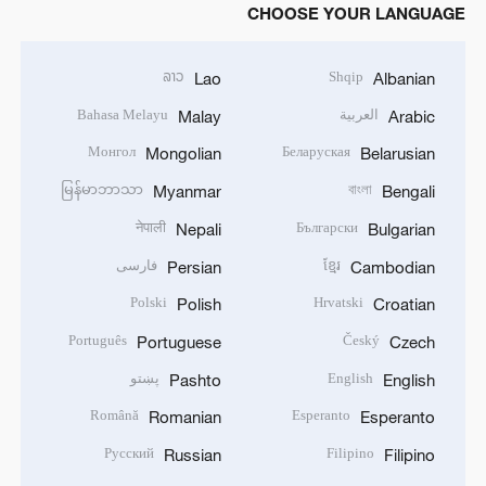
CHOOSE YOUR LANGUAGE
ລາວ
Shqip
Lao
Albanian
العربية
Bahasa Melayu
Malay
Arabic
Монгол
Беларуская
Mongolian
Belarusian
မြန်မာဘာသာ
বাংলা
Myanmar
Bengali
नेपाली
Български
Nepali
Bulgarian
ខ្មែរ
فارسی
Persian
Cambodian
Polski
Hrvatski
Polish
Croatian
Português
Český
Portuguese
Czech
English
پښتو
Pashto
English
Română
Esperanto
Romanian
Esperanto
Русский
Filipino
Russian
Filipino