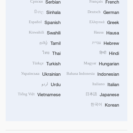
Српски
Français
Serbian
French
සිංහල
Deutsch
Sinhala
German
Español
Ελληνικά
Spanish
Greek
Kiswahili
Hausa
Swahili
Hausa
עברית
தமிழ்
Tamil
Hebrew
ไทย
हिन्दी
Thai
Hindi
Türkçe
Magyar
Turkish
Hungarian
Українська
Bahasa Indonesia
Ukrainian
Indonesian
Italiano
اردو
Urdu
Italian
Tiếng Việt
日本語
Vietnamese
Japanese
한국어
Korean