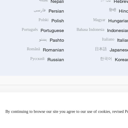
Hebre
עברית
Nepali
नेपाली
Hind
हिन्दी
Persian
فارسی
Polski
Polish
Magyar
Hungaria
Português
Portuguese
Bahasa Indonesia
Indonesia
Italia
Italiano
Pashto
پښتو
Română
Romanian
日本語
Japanes
Русский
Russian
한국어
Korea
By continuing to browse our site you agree to our use of cookies, revised 