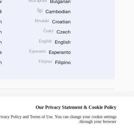
w
Български
Bulgarian
i
ខ្មែរ
Cambodian
n
Hrvatski
Croatian
n
Český
Czech
n
English
English
e
Esperanto
Esperanto
n
Filipino
Filipino
DOWNLOAD OUR APP
Our Privacy Statement & Cookie Policy
Privacy Policy and Terms of Use. You can change your cookie settings
through your browser.