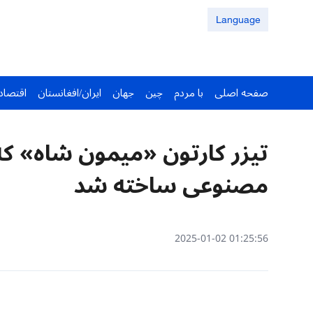
Language
صفحه اصلی
با مردم
چین
جهان
ایران/افغانستان
اقتصاد
تیزر کارتون «میمون شاه» که
مصنوعی ساخته شد
01:25:56 2025-01-02