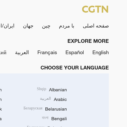
صفحه اصلی
با مردم
چین
جهان
ایران/ا
EXPLORE MORE
English
Español
Français
العربية
кий
CHOOSE YOUR LANGUAGE
h
Shqip
Albanian
Arabic
العربية
n
k
Беларуская
Belarusian
a
বাংলা
Bengali