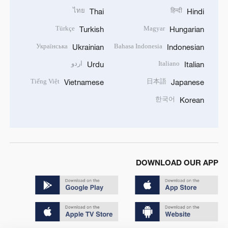
ไทย
हिन्दी
Thai
Hindi
Türkçe
Magyar
Turkish
Hungarian
Українська
Bahasa Indonesia
Ukrainian
Indonesian
Italiano
اردو
Urdu
Italian
Tiếng Việt
日本語
Vietnamese
Japanese
한국어
Korean
DOWNLOAD OUR APP