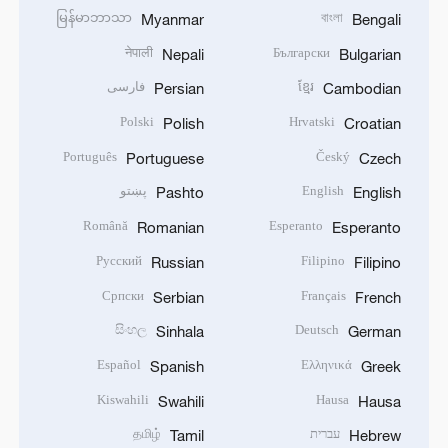
မြန်မာဘာသာ
বাংলা
Myanmar
Bengali
नेपाली
Български
Nepali
Bulgarian
ខ្មែរ
فارسی
Persian
Cambodian
Polski
Hrvatski
Polish
Croatian
Português
Český
Portuguese
Czech
English
پښتو
Pashto
English
Română
Esperanto
Romanian
Esperanto
Русский
Filipino
Russian
Filipino
Српски
Français
Serbian
French
සිංහල
Deutsch
Sinhala
German
Español
Ελληνικά
Spanish
Greek
Kiswahili
Hausa
Swahili
Hausa
עברית
தமிழ்
Tamil
Hebrew