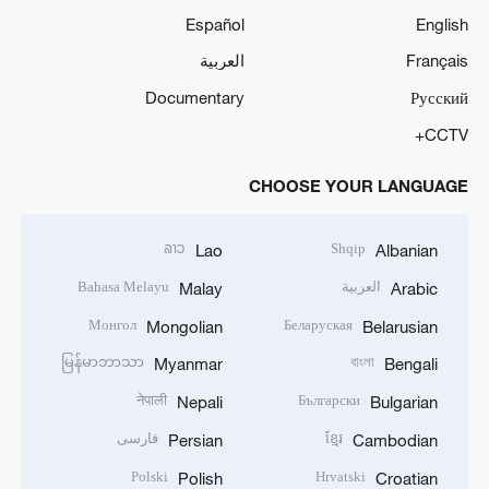
Español
English
Français
العربية
Documentary
Русский
CCTV+
CHOOSE YOUR LANGUAGE
ລາວ
Shqip
Lao
Albanian
العربية
Bahasa Melayu
Malay
Arabic
Монгол
Беларуская
Mongolian
Belarusian
မြန်မာဘာသာ
বাংলা
Myanmar
Bengali
नेपाली
Български
Nepali
Bulgarian
ខ្មែរ
فارسی
Persian
Cambodian
Polski
Hrvatski
Polish
Croatian