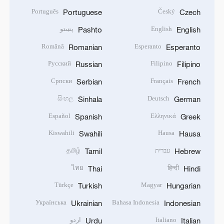
Português
Český
Portuguese
Czech
English
پښتو
Pashto
English
Română
Esperanto
Romanian
Esperanto
Русский
Filipino
Russian
Filipino
Српски
Français
Serbian
French
සිංහල
Deutsch
Sinhala
German
Español
Ελληνικά
Spanish
Greek
Kiswahili
Hausa
Swahili
Hausa
עברית
தமிழ்
Tamil
Hebrew
ไทย
हिन्दी
Thai
Hindi
Türkçe
Magyar
Turkish
Hungarian
Українська
Bahasa Indonesia
Ukrainian
Indonesian
Italiano
اردو
Urdu
Italian