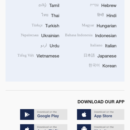
עברית
தமிழ்
Tamil
Hebrew
ไทย
हिन्दी
Thai
Hindi
Türkçe
Magyar
Turkish
Hungarian
Українська
Bahasa Indonesia
Ukrainian
Indonesian
Italiano
اردو
Urdu
Italian
Tiếng Việt
日本語
Vietnamese
Japanese
한국어
Korean
DOWNLOAD OUR APP