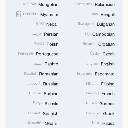
Монгол
Беларуская
Mongolian
Belarusian
မြန်မာဘာသာ
বাংলা
Myanmar
Bengali
नेपाली
Български
Nepali
Bulgarian
ខ្មែរ
فارسی
Persian
Cambodian
Polski
Hrvatski
Polish
Croatian
Português
Český
Portuguese
Czech
English
پښتو
Pashto
English
Română
Esperanto
Romanian
Esperanto
Русский
Filipino
Russian
Filipino
Српски
Français
Serbian
French
සිංහල
Deutsch
Sinhala
German
Español
Ελληνικά
Spanish
Greek
Kiswahili
Hausa
Swahili
Hausa